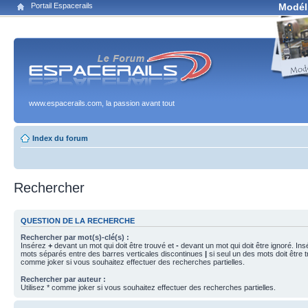
Portail Espacerails
Modél
www.espacerails.com, la passion avant tout
Index du forum
Rechercher
QUESTION DE LA RECHERCHE
Rechercher par mot(s)-clé(s) :
Insérez
+
devant un mot qui doit être trouvé et
-
devant un mot qui doit être ignoré. Ins
mots séparés entre des barres verticales discontinues
|
si seul un des mots doit être t
comme joker si vous souhaitez effectuer des recherches partielles.
Rechercher par auteur :
Utilisez * comme joker si vous souhaitez effectuer des recherches partielles.