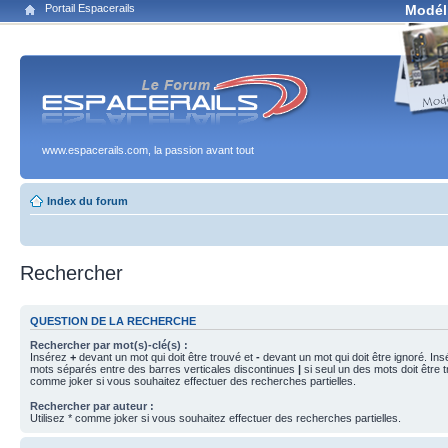
Portail Espacerails
Modél
www.espacerails.com, la passion avant tout
Index du forum
Rechercher
QUESTION DE LA RECHERCHE
Rechercher par mot(s)-clé(s) :
Insérez
+
devant un mot qui doit être trouvé et
-
devant un mot qui doit être ignoré. Ins
mots séparés entre des barres verticales discontinues
|
si seul un des mots doit être t
comme joker si vous souhaitez effectuer des recherches partielles.
Rechercher par auteur :
Utilisez * comme joker si vous souhaitez effectuer des recherches partielles.