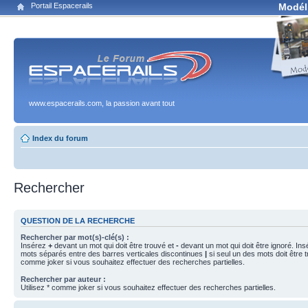
Portail Espacerails
Modél
www.espacerails.com, la passion avant tout
Index du forum
Rechercher
QUESTION DE LA RECHERCHE
Rechercher par mot(s)-clé(s) :
Insérez
+
devant un mot qui doit être trouvé et
-
devant un mot qui doit être ignoré. Ins
mots séparés entre des barres verticales discontinues
|
si seul un des mots doit être t
comme joker si vous souhaitez effectuer des recherches partielles.
Rechercher par auteur :
Utilisez * comme joker si vous souhaitez effectuer des recherches partielles.