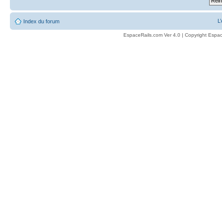
L
Index du forum
EspaceRails.com Ver 4.0 | Copyright Espac