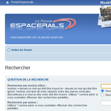
Portail Espacerails
Modél
www.espacerails.com, la passion avant tout
Index du forum
Rechercher
QUESTION DE LA RECHERCHE
Rechercher par mot(s)-clé(s) :
Insérez
+
devant un mot qui doit être trouvé et
-
devant un mot qui doit être
Rech
ignoré. Insérez une liste de mots séparés entre des barres verticales
discontinues
|
si seul un des mots doit être trouvé. Utilisez * comme joker si
Rech
vous souhaitez effectuer des recherches partielles.
Rechercher par auteur :
Utilisez * comme joker si vous souhaitez effectuer des recherches
partielles.