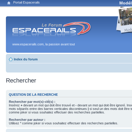
Portail Espacerails
Modél
www.espacerails.com, la passion avant tout
Index du forum
Rechercher
QUESTION DE LA RECHERCHE
Rechercher par mot(s)-clé(s) :
Insérez
+
devant un mot qui doit être trouvé et
-
devant un mot qui doit être ignoré. Ins
mots séparés entre des barres verticales discontinues
|
si seul un des mots doit être t
comme joker si vous souhaitez effectuer des recherches partielles.
Rechercher par auteur :
Utilisez * comme joker si vous souhaitez effectuer des recherches partielles.