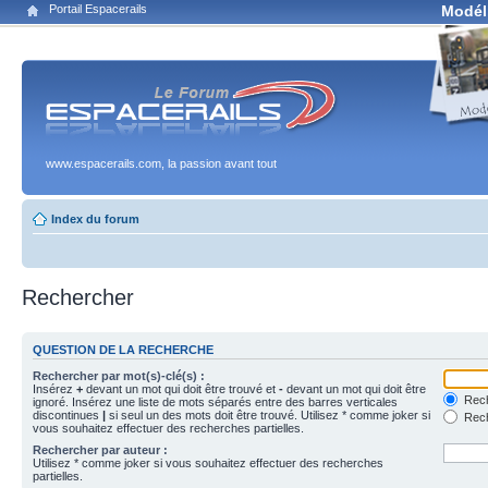
Portail Espacerails
Modél
www.espacerails.com, la passion avant tout
Index du forum
Rechercher
QUESTION DE LA RECHERCHE
Rechercher par mot(s)-clé(s) :
Insérez
+
devant un mot qui doit être trouvé et
-
devant un mot qui doit être
Rech
ignoré. Insérez une liste de mots séparés entre des barres verticales
discontinues
|
si seul un des mots doit être trouvé. Utilisez * comme joker si
Rech
vous souhaitez effectuer des recherches partielles.
Rechercher par auteur :
Utilisez * comme joker si vous souhaitez effectuer des recherches
partielles.