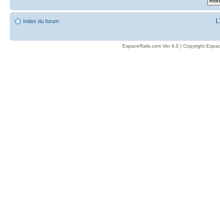
L
Index du forum
EspaceRails.com Ver 4.0 | Copyright Espac