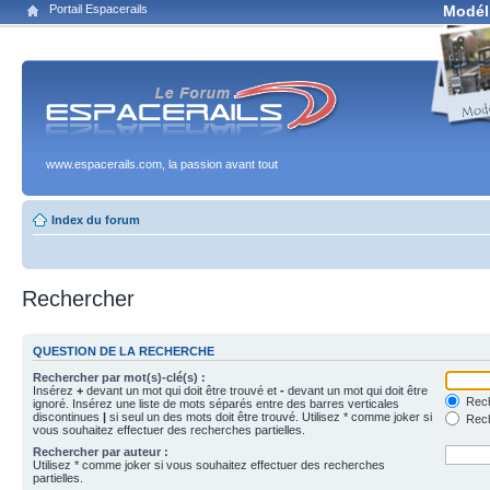
Portail Espacerails
Modél
www.espacerails.com, la passion avant tout
Index du forum
Rechercher
QUESTION DE LA RECHERCHE
Rechercher par mot(s)-clé(s) :
Insérez
+
devant un mot qui doit être trouvé et
-
devant un mot qui doit être
Rech
ignoré. Insérez une liste de mots séparés entre des barres verticales
discontinues
|
si seul un des mots doit être trouvé. Utilisez * comme joker si
Rech
vous souhaitez effectuer des recherches partielles.
Rechercher par auteur :
Utilisez * comme joker si vous souhaitez effectuer des recherches
partielles.