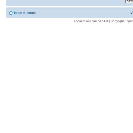
L
Index du forum
EspaceRails.com Ver 4.0 | Copyright Espac