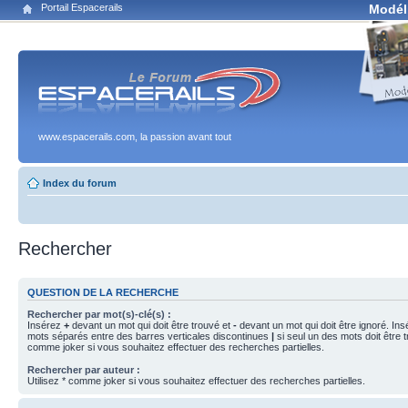
Portail Espacerails
Modél
www.espacerails.com, la passion avant tout
Index du forum
Rechercher
QUESTION DE LA RECHERCHE
Rechercher par mot(s)-clé(s) :
Insérez
+
devant un mot qui doit être trouvé et
-
devant un mot qui doit être ignoré. Ins
mots séparés entre des barres verticales discontinues
|
si seul un des mots doit être t
comme joker si vous souhaitez effectuer des recherches partielles.
Rechercher par auteur :
Utilisez * comme joker si vous souhaitez effectuer des recherches partielles.