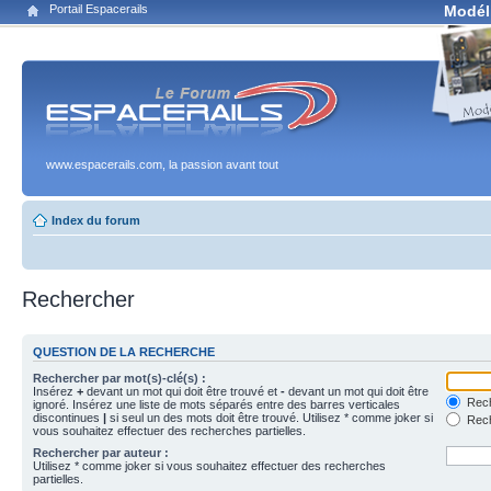
Portail Espacerails
Modél
www.espacerails.com, la passion avant tout
Index du forum
Rechercher
QUESTION DE LA RECHERCHE
Rechercher par mot(s)-clé(s) :
Insérez
+
devant un mot qui doit être trouvé et
-
devant un mot qui doit être
Rech
ignoré. Insérez une liste de mots séparés entre des barres verticales
discontinues
|
si seul un des mots doit être trouvé. Utilisez * comme joker si
Rech
vous souhaitez effectuer des recherches partielles.
Rechercher par auteur :
Utilisez * comme joker si vous souhaitez effectuer des recherches
partielles.