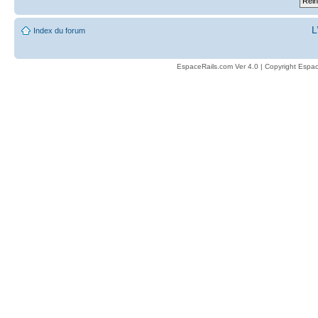
L
Index du forum
EspaceRails.com Ver 4.0 | Copyright Espac