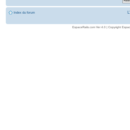
L
Index du forum
EspaceRails.com Ver 4.0 | Copyright Espac