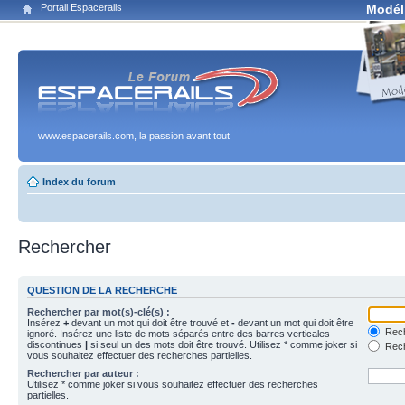
Portail Espacerails
Modél
www.espacerails.com, la passion avant tout
Index du forum
Rechercher
QUESTION DE LA RECHERCHE
Rechercher par mot(s)-clé(s) :
Insérez
+
devant un mot qui doit être trouvé et
-
devant un mot qui doit être
Rech
ignoré. Insérez une liste de mots séparés entre des barres verticales
discontinues
|
si seul un des mots doit être trouvé. Utilisez * comme joker si
Rech
vous souhaitez effectuer des recherches partielles.
Rechercher par auteur :
Utilisez * comme joker si vous souhaitez effectuer des recherches
partielles.