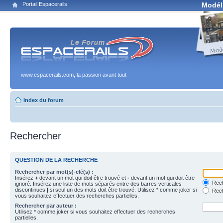
Portail Espacerails
Modél
www.espacerails.com, la passion avant tout
Index du forum
Rechercher
QUESTION DE LA RECHERCHE
Rechercher par mot(s)-clé(s) :
Insérez
+
devant un mot qui doit être trouvé et
-
devant un mot qui doit être
Rech
ignoré. Insérez une liste de mots séparés entre des barres verticales
discontinues
|
si seul un des mots doit être trouvé. Utilisez * comme joker si
Rech
vous souhaitez effectuer des recherches partielles.
Rechercher par auteur :
Utilisez * comme joker si vous souhaitez effectuer des recherches
partielles.