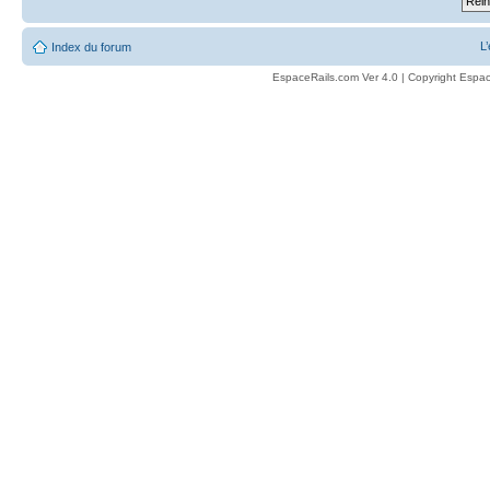
L
Index du forum
EspaceRails.com Ver 4.0 | Copyright Espac