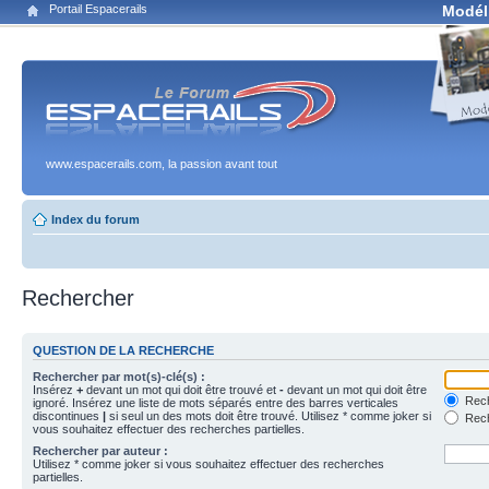
Portail Espacerails
Modél
www.espacerails.com, la passion avant tout
Index du forum
Rechercher
QUESTION DE LA RECHERCHE
Rechercher par mot(s)-clé(s) :
Insérez
+
devant un mot qui doit être trouvé et
-
devant un mot qui doit être
Rech
ignoré. Insérez une liste de mots séparés entre des barres verticales
discontinues
|
si seul un des mots doit être trouvé. Utilisez * comme joker si
Rech
vous souhaitez effectuer des recherches partielles.
Rechercher par auteur :
Utilisez * comme joker si vous souhaitez effectuer des recherches
partielles.