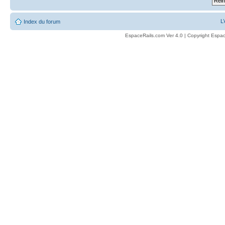
L
Index du forum
EspaceRails.com Ver 4.0 | Copyright Espac