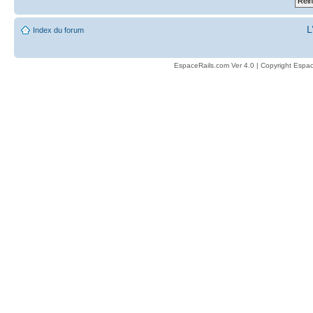
L
Index du forum
EspaceRails.com Ver 4.0 | Copyright Espac