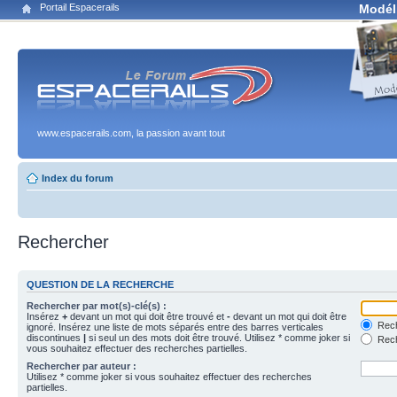
Portail Espacerails
Modél
www.espacerails.com, la passion avant tout
Index du forum
Rechercher
QUESTION DE LA RECHERCHE
Rechercher par mot(s)-clé(s) :
Insérez
+
devant un mot qui doit être trouvé et
-
devant un mot qui doit être
Rech
ignoré. Insérez une liste de mots séparés entre des barres verticales
discontinues
|
si seul un des mots doit être trouvé. Utilisez * comme joker si
Rech
vous souhaitez effectuer des recherches partielles.
Rechercher par auteur :
Utilisez * comme joker si vous souhaitez effectuer des recherches
partielles.