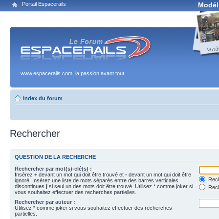
Portail Espacerails
Modél
www.espacerails.com, la passion avant tout
Index du forum
Rechercher
QUESTION DE LA RECHERCHE
Rechercher par mot(s)-clé(s) :
Insérez
+
devant un mot qui doit être trouvé et
-
devant un mot qui doit être
Rech
ignoré. Insérez une liste de mots séparés entre des barres verticales
discontinues
|
si seul un des mots doit être trouvé. Utilisez * comme joker si
Rech
vous souhaitez effectuer des recherches partielles.
Rechercher par auteur :
Utilisez * comme joker si vous souhaitez effectuer des recherches
partielles.