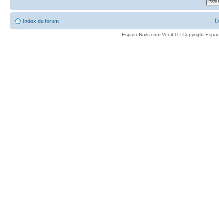
L
Index du forum
EspaceRails.com Ver 4.0 | Copyright Espac