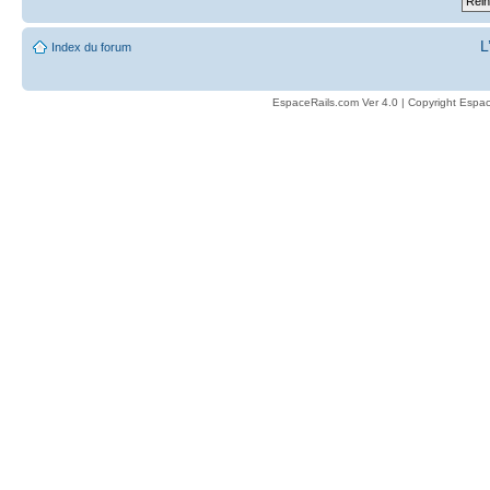
L
Index du forum
EspaceRails.com Ver 4.0 | Copyright Espac