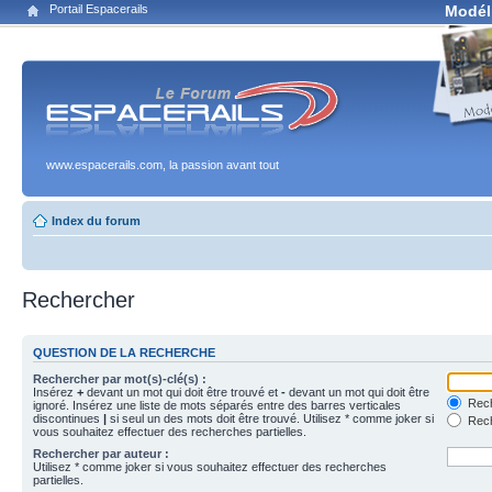
Portail Espacerails
Modél
www.espacerails.com, la passion avant tout
Index du forum
Rechercher
QUESTION DE LA RECHERCHE
Rechercher par mot(s)-clé(s) :
Insérez
+
devant un mot qui doit être trouvé et
-
devant un mot qui doit être
Rech
ignoré. Insérez une liste de mots séparés entre des barres verticales
discontinues
|
si seul un des mots doit être trouvé. Utilisez * comme joker si
Rech
vous souhaitez effectuer des recherches partielles.
Rechercher par auteur :
Utilisez * comme joker si vous souhaitez effectuer des recherches
partielles.