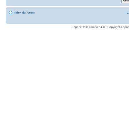
L
Index du forum
EspaceRails.com Ver 4.0 | Copyright Espac