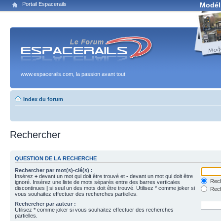
Portail Espacerails
Modél
www.espacerails.com, la passion avant tout
Index du forum
Rechercher
QUESTION DE LA RECHERCHE
Rechercher par mot(s)-clé(s) :
Insérez
+
devant un mot qui doit être trouvé et
-
devant un mot qui doit être
Rech
ignoré. Insérez une liste de mots séparés entre des barres verticales
discontinues
|
si seul un des mots doit être trouvé. Utilisez * comme joker si
Rech
vous souhaitez effectuer des recherches partielles.
Rechercher par auteur :
Utilisez * comme joker si vous souhaitez effectuer des recherches
partielles.