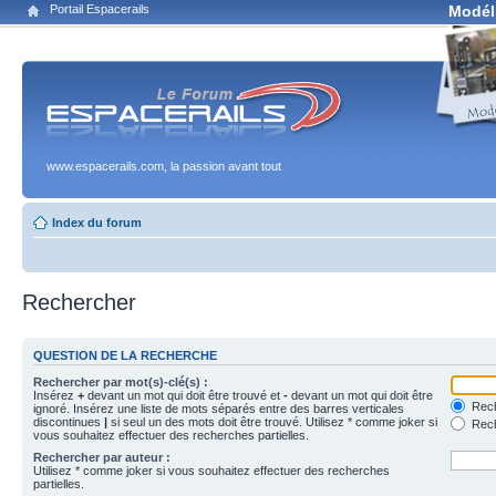
Portail Espacerails
Modél
www.espacerails.com, la passion avant tout
Index du forum
Rechercher
QUESTION DE LA RECHERCHE
Rechercher par mot(s)-clé(s) :
Insérez
+
devant un mot qui doit être trouvé et
-
devant un mot qui doit être
Rech
ignoré. Insérez une liste de mots séparés entre des barres verticales
discontinues
|
si seul un des mots doit être trouvé. Utilisez * comme joker si
Rech
vous souhaitez effectuer des recherches partielles.
Rechercher par auteur :
Utilisez * comme joker si vous souhaitez effectuer des recherches
partielles.