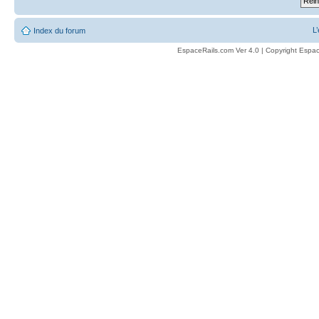
L
Index du forum
EspaceRails.com Ver 4.0 | Copyright Espac