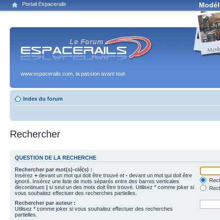
Portail Espacerails
Modél
www.espacerails.com, la passion avant tout
Index du forum
Rechercher
QUESTION DE LA RECHERCHE
Rechercher par mot(s)-clé(s) :
Insérez
+
devant un mot qui doit être trouvé et
-
devant un mot qui doit être
Rech
ignoré. Insérez une liste de mots séparés entre des barres verticales
discontinues
|
si seul un des mots doit être trouvé. Utilisez * comme joker si
Rech
vous souhaitez effectuer des recherches partielles.
Rechercher par auteur :
Utilisez * comme joker si vous souhaitez effectuer des recherches
partielles.