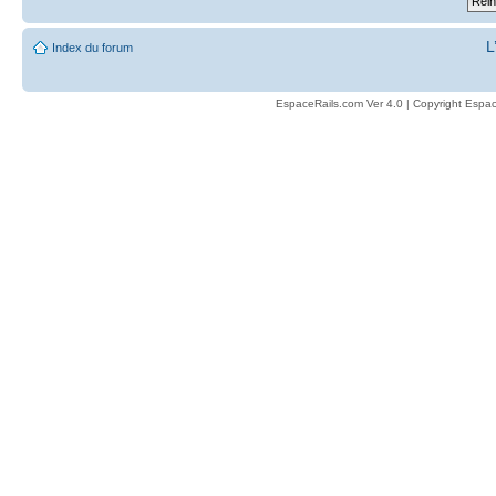
L
Index du forum
EspaceRails.com Ver 4.0 | Copyright Espac