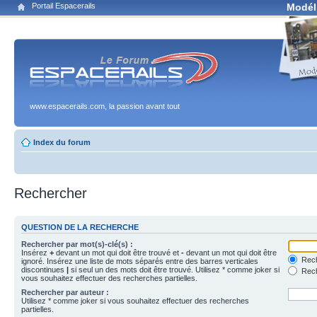
Portail Espacerails
Modél
www.espacerails.com, la passion avant tout
Index du forum
Rechercher
QUESTION DE LA RECHERCHE
Rechercher par mot(s)-clé(s) :
Insérez
+
devant un mot qui doit être trouvé et
-
devant un mot qui doit être
Rech
ignoré. Insérez une liste de mots séparés entre des barres verticales
discontinues
|
si seul un des mots doit être trouvé. Utilisez * comme joker si
Rech
vous souhaitez effectuer des recherches partielles.
Rechercher par auteur :
Utilisez * comme joker si vous souhaitez effectuer des recherches
partielles.