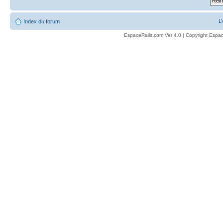
L
Index du forum
EspaceRails.com Ver 4.0 | Copyright Espac