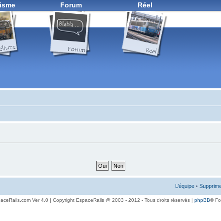
isme
Forum
Réel
L’équipe
•
Supprime
aceRails.com Ver 4.0 | Copyright EspaceRails @ 2003 - 2012 - Tous droits réservés |
phpBB
® F