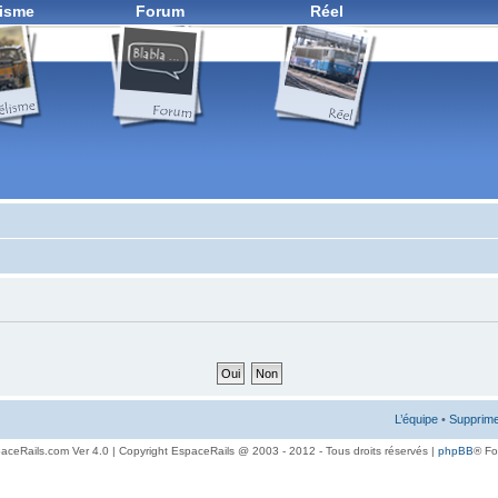
isme
Forum
Réel
L’équipe
•
Supprime
aceRails.com Ver 4.0 | Copyright EspaceRails @ 2003 - 2012 - Tous droits réservés |
phpBB
® F