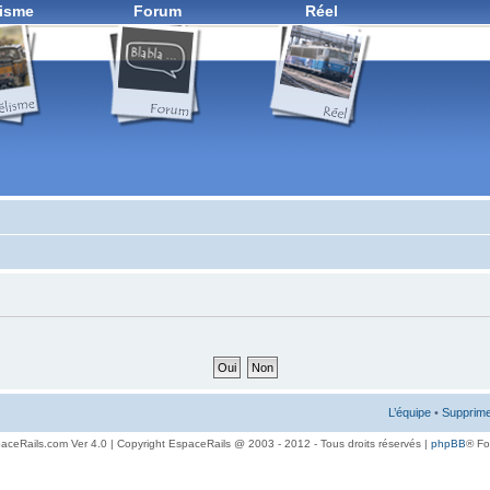
isme
Forum
Réel
L’équipe
•
Supprime
aceRails.com Ver 4.0 | Copyright EspaceRails @ 2003 - 2012 - Tous droits réservés |
phpBB
® F