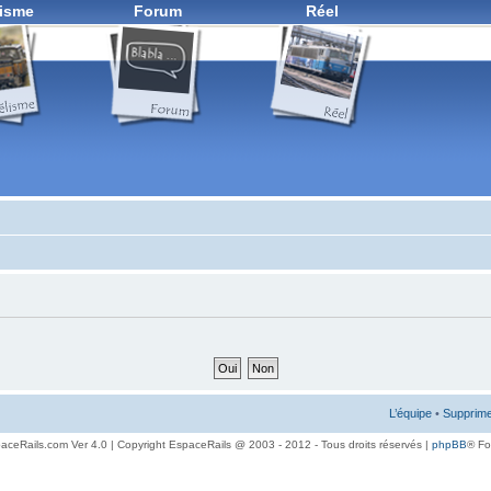
isme
Forum
Réel
L’équipe
•
Supprime
aceRails.com Ver 4.0 | Copyright EspaceRails @ 2003 - 2012 - Tous droits réservés |
phpBB
® F