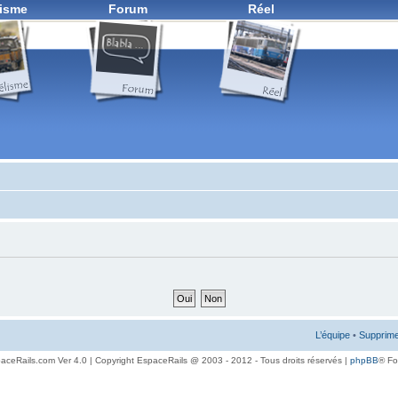
isme
Forum
Réel
L’équipe
•
Supprime
aceRails.com Ver 4.0 | Copyright EspaceRails @ 2003 - 2012 - Tous droits réservés |
phpBB
® F