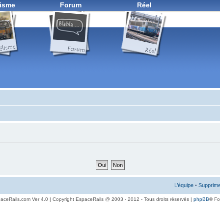
isme
Forum
Réel
L’équipe
•
Supprime
aceRails.com Ver 4.0 | Copyright EspaceRails @ 2003 - 2012 - Tous droits réservés |
phpBB
® F