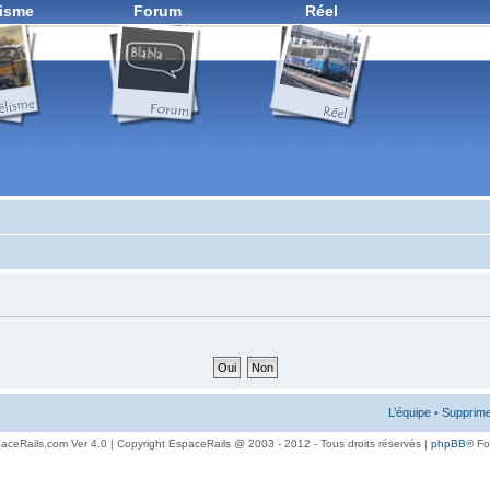
isme
Forum
Réel
L’équipe
•
Supprime
aceRails.com Ver 4.0 | Copyright EspaceRails @ 2003 - 2012 - Tous droits réservés |
phpBB
® F