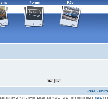
isme
Forum
Réel
L’équipe
•
Supprime
aceRails.com Ver 4.0 | Copyright EspaceRails @ 2003 - 2012 - Tous droits réservés |
phpBB
® F