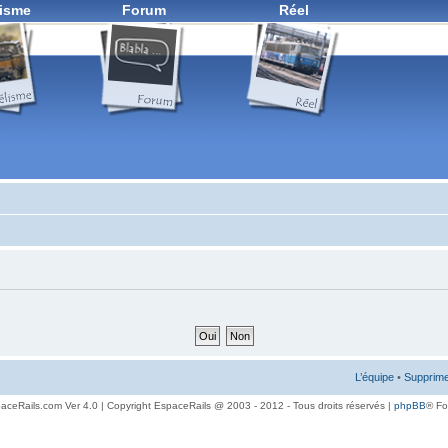
isme
Forum
Réel
L’équipe
•
Supprime
aceRails.com Ver 4.0 | Copyright EspaceRails @ 2003 - 2012 - Tous droits réservés |
phpBB
® F