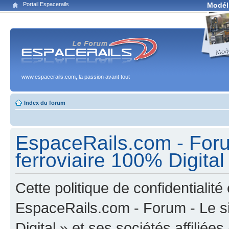
Portail Espacerails
Modél
www.espacerails.com, la passion avant tout
Index du forum
EspaceRails.com - Foru
ferroviaire 100% Digital 
Cette politique de confidentialit
EspaceRails.com - Forum - Le s
Digital » et ses sociétés affiliée