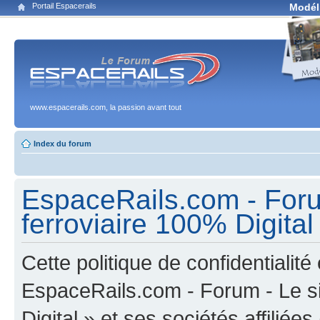
Portail Espacerails
Modél
www.espacerails.com, la passion avant tout
Index du forum
EspaceRails.com - Foru
ferroviaire 100% Digital 
Cette politique de confidentialit
EspaceRails.com - Forum - Le s
Digital » et ses sociétés affiliée