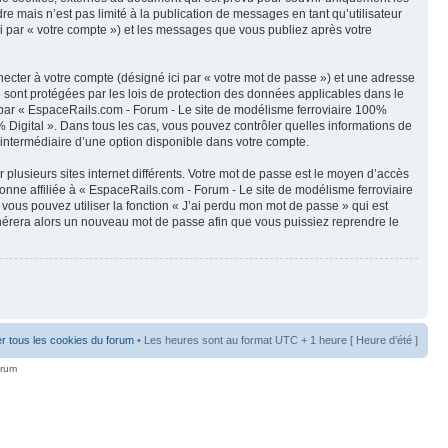
 mais n’est pas limité à la publication de messages en tant qu’utilisateur
i par « votre compte ») et les messages que vous publiez après votre
ecter à votre compte (désigné ici par « votre mot de passe ») et une adresse
» sont protégées par les lois de protection des données applicables dans le
s par « EspaceRails.com - Forum - Le site de modélisme ferroviaire 100%
0% Digital ». Dans tous les cas, vous pouvez contrôler quelles informations de
’intermédiaire d’une option disponible dans votre compte.
 plusieurs sites internet différents. Votre mot de passe est le moyen d’accès
nne affiliée à « EspaceRails.com - Forum - Le site de modélisme ferroviaire
vous pouvez utiliser la fonction « J’ai perdu mon mot de passe » qui est
énérera alors un nouveau mot de passe afin que vous puissiez reprendre le
r tous les cookies du forum
• Les heures sont au format UTC + 1 heure [ Heure d’été ]
orum