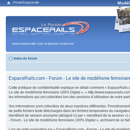
Portail Espacerails
Modél
www.espacerails.com, la passion avant tout
Index du forum
EspaceRails.com - Forum - Le site de modélisme ferroviaire 
Cette politique de confidentialité explique en détail comment « EspaceRails.c
Le site de modélisme ferroviaire 100% Digital », « http://www.espacerails.com
les informations qui ont collectées lors des sessions d’utilisation de votre par
Vos informations sont collectées de deux manières différentes. Premièrement,
de petits fichiers texte téléchargés dans les fichiers temporaires du navigateur 
identifiant de session anonyme (désigné ici par « identifiant de la session 
- Forum - Le site de modélisme ferroviaire 100% Digital », archivant de ce fait
Lors de votre navigation sur « EspaceRails.com - Forum - Le site de modélis