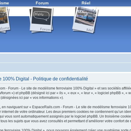
isme
Forum
Réel
100% Digital - Politique de confidentialité
om - Forum - Le site de modélisme ferroviaire 100% Digital » et ses sociétés affilié
/forum ») et phpBB (désigné ici par « ils », « eux », « leur », « logiciel phpBB »,
t (désignées ici par « vos informations »).
 en naviguant sur « EspaceRails.com - Forum - Le site de modélisme ferroviaire 10
internet de votre ordinateur. Les deux premiers cookies ne contiennent qu’un identifia
») qui vous sont automatiquement assignés par le logiciel phpBB. Un troisième cook
 tous les sujets que vous avez consultés et permettant d’améliorer votre confort de n
me ferroviaire 100% Digital », nous pouvons également créer une quatrième sorte 