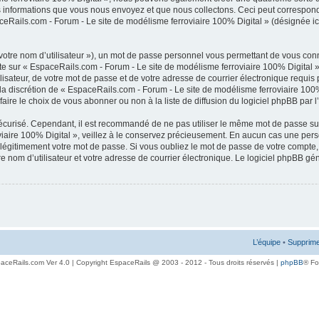
informations que vous nous envoyez et que nous collectons. Ceci peut correspondre
eRails.com - Forum - Le site de modélisme ferroviaire 100% Digital » (désignée ic
votre nom d’utilisateur »), un mot de passe personnel vous permettant de vous conn
pte sur « EspaceRails.com - Forum - Le site de modélisme ferroviaire 100% Digital 
lisateur, de votre mot de passe et de votre adresse de courrier électronique requi
, à la discrétion de « EspaceRails.com - Forum - Le site de modélisme ferroviaire 10
ire le choix de vous abonner ou non à la liste de diffusion du logiciel phpBB par l
 sécurisé. Cependant, il est recommandé de ne pas utiliser le même mot de passe sur
iaire 100% Digital », veillez à le conservez précieusement. En aucun cas une perso
légitimement votre mot de passe. Si vous oubliez le mot de passe de votre compte, 
e nom d’utilisateur et votre adresse de courrier électronique. Le logiciel phpBB g
L’équipe
•
Supprime
aceRails.com Ver 4.0 | Copyright EspaceRails @ 2003 - 2012 - Tous droits réservés |
phpBB
® F