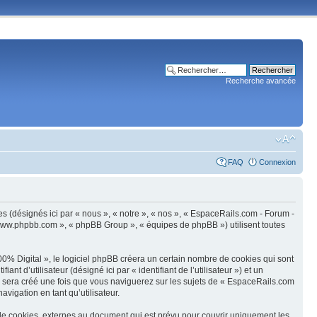
Recherche avancée
FAQ
Connexion
es (désignés ici par « nous », « notre », « nos », « EspaceRails.com - Forum -
 « www.phpbb.com », « phpBB Group », « équipes de phpBB ») utilisent toutes
0% Digital », le logiciel phpBB créera un certain nombre de cookies qui sont
nt d’utilisateur (désigné ici par « identifiant de l’utilisateur ») et un
ie sera créé une fois que vous naviguerez sur les sujets de « EspaceRails.com
avigation en tant qu’utilisateur.
de cookies, externes au document qui est prévu pour couvrir uniquement les