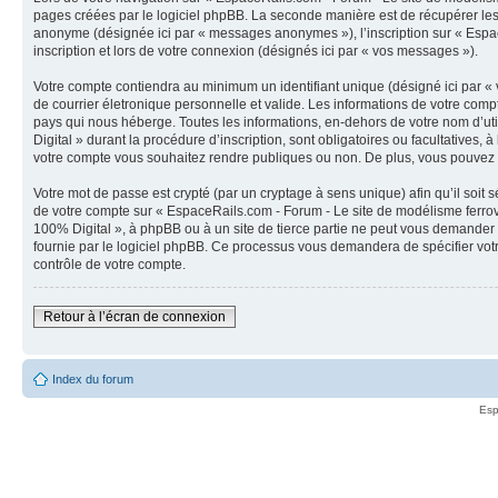
pages créées par le logiciel phpBB. La seconde manière est de récupérer les 
anonyme (désignée ici par « messages anonymes »), l’inscription sur « Espac
inscription et lors de votre connexion (désignés ici par « vos messages »).
Votre compte contiendra au minimum un identifiant unique (désigné ici par « 
de courrier életronique personnelle et valide. Les informations de votre com
pays qui nous héberge. Toutes les informations, en-dehors de votre nom d’uti
Digital » durant la procédure d’inscription, sont obligatoires ou facultatives
votre compte vous souhaitez rendre publiques ou non. De plus, vous pouvez fa
Votre mot de passe est crypté (par un cryptage à sens unique) afin qu’il soit
de votre compte sur « EspaceRails.com - Forum - Le site de modélisme ferrov
100% Digital », à phpBB ou à un site de tierce partie ne peut vous demander 
fournie par le logiciel phpBB. Ce processus vous demandera de spécifier votr
contrôle de votre compte.
Retour à l’écran de connexion
Index du forum
Esp