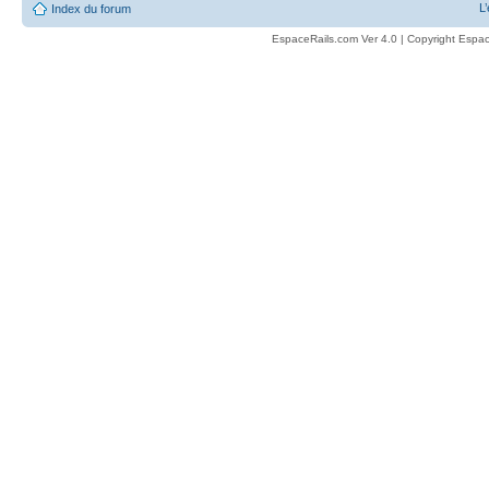
L
Index du forum
EspaceRails.com Ver 4.0 | Copyright Espac