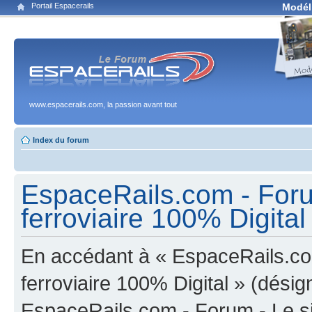
Portail Espacerails
Modél
www.espacerails.com, la passion avant tout
Index du forum
EspaceRails.com - Foru
ferroviaire 100% Digital 
En accédant à « EspaceRails.co
ferroviaire 100% Digital » (désign
EspaceRails.com - Forum - Le s