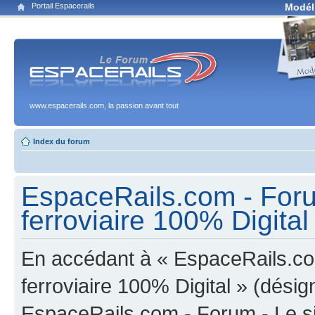
Portail Espacerails
Modél
www.espacerails.com, la passion avant tout
Index du forum
EspaceRails.com - Foru
ferroviaire 100% Digital 
En accédant à « EspaceRails.co
ferroviaire 100% Digital » (désign
EspaceRails.com - Forum - Le s