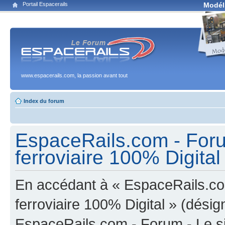
Portail Espacerails
Modél
www.espacerails.com, la passion avant tout
Index du forum
EspaceRails.com - Foru
ferroviaire 100% Digital 
En accédant à « EspaceRails.co
ferroviaire 100% Digital » (désign
EspaceRails.com - Forum - Le s