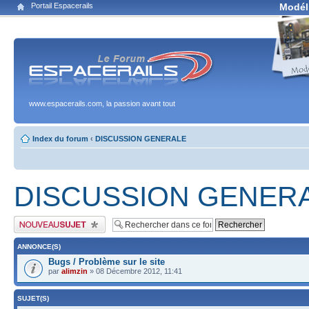
Portail Espacerails
Modél
www.espacerails.com, la passion avant tout
Index du forum
‹
DISCUSSION GENERALE
DISCUSSION GENER
Publier un nouveau sujet
ANNONCE(S)
Bugs / Problème sur le site
par
alimzin
» 08 Décembre 2012, 11:41
SUJET(S)