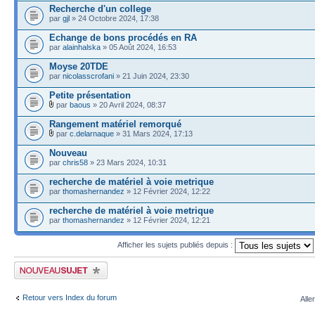
Recherche d'un college
par
gjl
» 24 Octobre 2024, 17:38
Echange de bons procédés en RA
par
alainhalska
» 05 Août 2024, 16:53
Moyse 20TDE
par
nicolasscrofani
» 21 Juin 2024, 23:30
Petite présentation
par
baous
» 20 Avril 2024, 08:37
Rangement matériel remorqué
par
c.delarnaque
» 31 Mars 2024, 17:13
Nouveau
par
chris58
» 23 Mars 2024, 10:31
recherche de matériel à voie metrique
par
thomashernandez
» 12 Février 2024, 12:22
recherche de matériel à voie metrique
par
thomashernandez
» 12 Février 2024, 12:21
Afficher les sujets publiés depuis :
Publier un nouveau sujet
Retour vers Index du forum
Alle