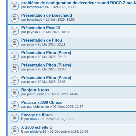
problème de configuration de décodeur sound ROCO Zimo
par
totophe64
» 06 Juillet 2025, 23:13
Présentation de Boischaud
par
boischaud
» 20 Juin 2025, 16:55
Présentation Peyo40
par
peyo40
» 26 Mai 2025, 10:14
Présentation de Pitou
par
pitou
» 10 Mai 2025, 22:11
Présentation Pitou (Pierre)
par
pitou
» 10 Mai 2025, 22:10
Présentation Pitou (Pierre)
par
pitou
» 10 Mai 2025, 22:03
Présentation Pitou (Pierre)
par
pitou
» 10 Mai 2025, 22:03
Bonjour à tous
par
pierre-loirat
» 21 Mars 2025, 14:46
Picasso x3800 Chrezo
par
patrickforestier
» 07 Mars 2025, 12:57
flocage de fibres
par
dilou
» 22 Janvier 2025, 18:21
X 2808 echelle O
par
phildefer18
» 01 Décembre 2024, 15:09