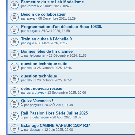
Fermeture du site Leb Modelisme
par
varam
» 20 Juillet 2026, 10:45
Besoin de collaborateur
par
alaya
» 08 Décembre 2011, 11:29
Programmation d'un décodeur Roco 10836.
par
hourjac
» 24 Avril 2026, 14:59
Train en cubes à l'échelle 0
par
leg-o
» 08 Mars 2026, 11:17
Bonnes fêtes de fin d'année
par
le-bougnat
» 23 Décembre 2024, 11:56
question technique suite
par
dilou
» 25 Octobre 2025, 13:46
question technique
par
dilou
» 20 Octobre 2025, 18:52
debut nouveau reseau
par
gerardfayet
» 13 Septembre 2025, 10:06
Quizz Vacances !
par
papy49
» 20 Août 2017, 11:49
Rail Passion Hors Série Juillet 2025
par
c.delarnaque
» 28 Août 2025, 19:37
Eclairage CABINE VAPEUR 150P R37
par
dessay
» 12 Juin 2025, 22:00