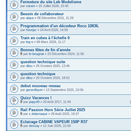
Fermeture du site Leb Modelisme
par
varam
» 20 Juillet 2026, 10:45
Besoin de collaborateur
par
alaya
» 08 Décembre 2011, 11:29
Programmation d'un décodeur Roco 10836.
par
hourjac
» 24 Avril 2026, 14:59
Train en cubes à l'échelle 0
par
leg-o
» 08 Mars 2026, 11:17
Bonnes fêtes de fin d'année
par
le-bougnat
» 23 Décembre 2024, 11:56
question technique suite
par
dilou
» 25 Octobre 2025, 13:46
question technique
par
dilou
» 20 Octobre 2025, 18:52
debut nouveau reseau
par
gerardfayet
» 13 Septembre 2025, 10:06
Quizz Vacances !
par
papy49
» 20 Août 2017, 11:49
Rail Passion Hors Série Juillet 2025
par
c.delarnaque
» 28 Août 2025, 19:37
Eclairage CABINE VAPEUR 150P R37
par
dessay
» 12 Juin 2025, 22:00