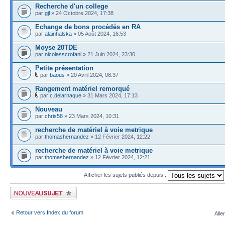
Recherche d'un college
par
gjl
» 24 Octobre 2024, 17:38
Echange de bons procédés en RA
par
alainhalska
» 05 Août 2024, 16:53
Moyse 20TDE
par
nicolasscrofani
» 21 Juin 2024, 23:30
Petite présentation
par
baous
» 20 Avril 2024, 08:37
Rangement matériel remorqué
par
c.delarnaque
» 31 Mars 2024, 17:13
Nouveau
par
chris58
» 23 Mars 2024, 10:31
recherche de matériel à voie metrique
par
thomashernandez
» 12 Février 2024, 12:22
recherche de matériel à voie metrique
par
thomashernandez
» 12 Février 2024, 12:21
Afficher les sujets publiés depuis :
Publier un nouveau sujet
Retour vers Index du forum
Alle