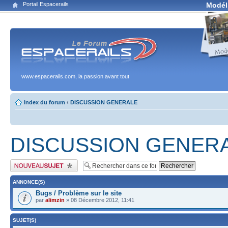
Portail Espacerails
Modél
www.espacerails.com, la passion avant tout
Index du forum
‹
DISCUSSION GENERALE
DISCUSSION GENER
Publier un nouveau sujet
ANNONCE(S)
Bugs / Problème sur le site
par
alimzin
» 08 Décembre 2012, 11:41
SUJET(S)