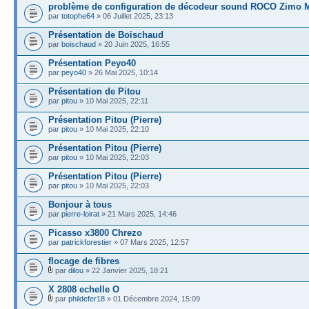
problème de configuration de décodeur sound ROCO Zimo
par
totophe64
» 06 Juillet 2025, 23:13
Présentation de Boischaud
par
boischaud
» 20 Juin 2025, 16:55
Présentation Peyo40
par
peyo40
» 26 Mai 2025, 10:14
Présentation de Pitou
par
pitou
» 10 Mai 2025, 22:11
Présentation Pitou (Pierre)
par
pitou
» 10 Mai 2025, 22:10
Présentation Pitou (Pierre)
par
pitou
» 10 Mai 2025, 22:03
Présentation Pitou (Pierre)
par
pitou
» 10 Mai 2025, 22:03
Bonjour à tous
par
pierre-loirat
» 21 Mars 2025, 14:46
Picasso x3800 Chrezo
par
patrickforestier
» 07 Mars 2025, 12:57
flocage de fibres
par
dilou
» 22 Janvier 2025, 18:21
X 2808 echelle O
par
phildefer18
» 01 Décembre 2024, 15:09