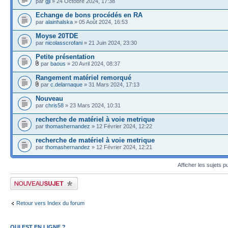
par
gjl
» 24 Octobre 2024, 17:38
Echange de bons procédés en RA
par
alainhalska
» 05 Août 2024, 16:53
Moyse 20TDE
par
nicolasscrofani
» 21 Juin 2024, 23:30
Petite présentation
par
baous
» 20 Avril 2024, 08:37
Rangement matériel remorqué
par
c.delarnaque
» 31 Mars 2024, 17:13
Nouveau
par
chris58
» 23 Mars 2024, 10:31
recherche de matériel à voie metrique
par
thomashernandez
» 12 Février 2024, 12:22
recherche de matériel à voie metrique
par
thomashernandez
» 12 Février 2024, 12:21
Afficher les sujets p
Publier un nouveau sujet
Retour vers Index du forum
QUI EST EN LIGNE ?