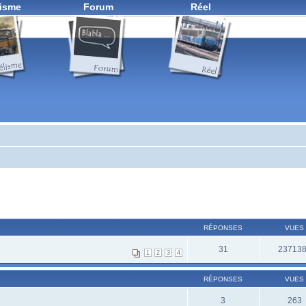
isme
Forum
Réel
RÉPONSES
VUES
31
23713
1
2
3
4
RÉPONSES
VUES
3
263