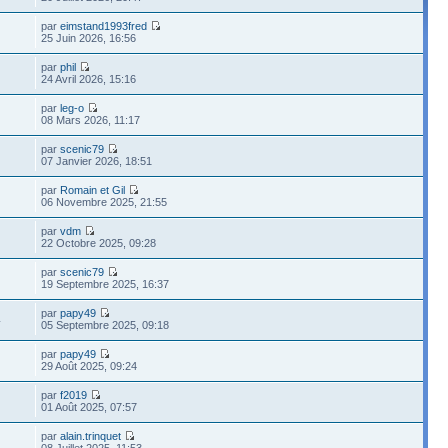
par
eimstand1993fred
25 Juin 2026, 16:56
par
phil
24 Avril 2026, 15:16
par
leg-o
08 Mars 2026, 11:17
par
scenic79
07 Janvier 2026, 18:51
par
Romain et Gil
06 Novembre 2025, 21:55
par
vdm
22 Octobre 2025, 09:28
par
scenic79
19 Septembre 2025, 16:37
par
papy49
4
05 Septembre 2025, 09:18
par
papy49
29 Août 2025, 09:24
par
f2019
01 Août 2025, 07:57
par
alain.trinquet
08 Juillet 2025, 11:53