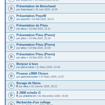
Présentation de Boischaud
par
boischaud
» 20 Juin 2025, 16:55
Présentation Peyo40
par
peyo40
» 26 Mai 2025, 10:14
Présentation de Pitou
par
pitou
» 10 Mai 2025, 22:11
Présentation Pitou (Pierre)
par
pitou
» 10 Mai 2025, 22:10
Présentation Pitou (Pierre)
par
pitou
» 10 Mai 2025, 22:03
Présentation Pitou (Pierre)
par
pitou
» 10 Mai 2025, 22:03
Bonjour à tous
par
pierre-loirat
» 21 Mars 2025, 14:46
Picasso x3800 Chrezo
par
patrickforestier
» 07 Mars 2025, 12:57
flocage de fibres
par
dilou
» 22 Janvier 2025, 18:21
X 2808 echelle O
par
phildefer18
» 01 Décembre 2024, 15:09
Recherche d'un college