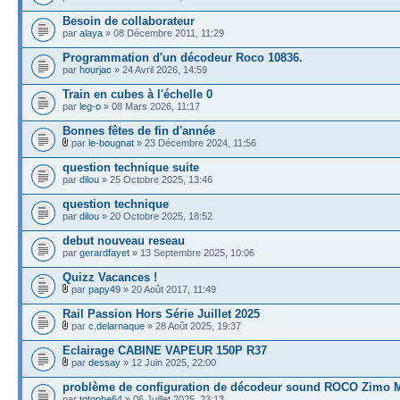
Besoin de collaborateur
par
alaya
» 08 Décembre 2011, 11:29
Programmation d'un décodeur Roco 10836.
par
hourjac
» 24 Avril 2026, 14:59
Train en cubes à l'échelle 0
par
leg-o
» 08 Mars 2026, 11:17
Bonnes fêtes de fin d'année
par
le-bougnat
» 23 Décembre 2024, 11:56
question technique suite
par
dilou
» 25 Octobre 2025, 13:46
question technique
par
dilou
» 20 Octobre 2025, 18:52
debut nouveau reseau
par
gerardfayet
» 13 Septembre 2025, 10:06
Quizz Vacances !
par
papy49
» 20 Août 2017, 11:49
Rail Passion Hors Série Juillet 2025
par
c.delarnaque
» 28 Août 2025, 19:37
Eclairage CABINE VAPEUR 150P R37
par
dessay
» 12 Juin 2025, 22:00
problème de configuration de décodeur sound ROCO Zimo
par
totophe64
» 06 Juillet 2025, 23:13