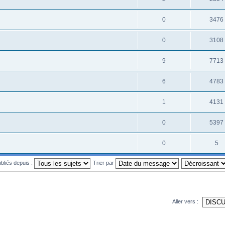
0
3476
0
3108
9
7713
6
4783
1
4131
0
5397
0
5
ubliés depuis :
Trier par
Aller vers :