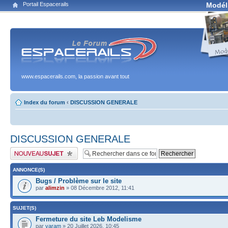
Portail Espacerails
Modél
www.espacerails.com, la passion avant tout
Index du forum
‹
DISCUSSION GENERALE
DISCUSSION GENERALE
Publier un nouveau sujet
ANNONCE(S)
Bugs / Problème sur le site
par
alimzin
» 08 Décembre 2012, 11:41
SUJET(S)
Fermeture du site Leb Modelisme
par
varam
» 20 Juillet 2026, 10:45