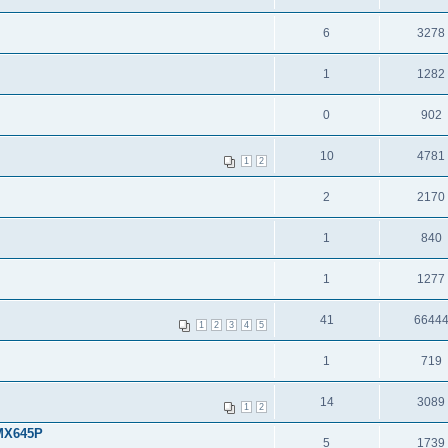
6
3278
1
1282
0
902
10
4781
1
2
2
2170
1
840
1
1277
41
6644
1
2
3
4
5
1
719
14
3089
1
2
 MX645P
5
1739