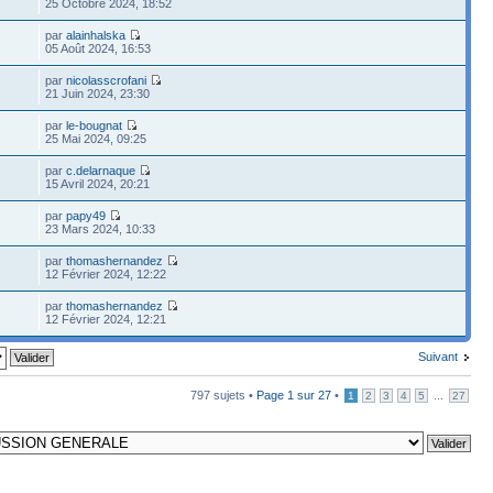
25 Octobre 2024, 18:52
par
alainhalska
05 Août 2024, 16:53
par
nicolasscrofani
21 Juin 2024, 23:30
par
le-bougnat
25 Mai 2024, 09:25
par
c.delarnaque
15 Avril 2024, 20:21
par
papy49
23 Mars 2024, 10:33
par
thomashernandez
12 Février 2024, 12:22
par
thomashernandez
12 Février 2024, 12:21
Suivant
797 sujets •
Page
1
sur
27
•
...
1
2
3
4
5
27