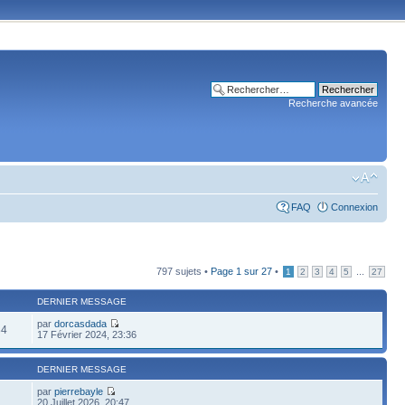
Recherche avancée
FAQ
Connexion
797 sujets •
Page
1
sur
27
•
...
1
2
3
4
5
27
DERNIER MESSAGE
par
dorcasdada
84
17 Février 2024, 23:36
DERNIER MESSAGE
par
pierrebayle
20 Juillet 2026, 20:47