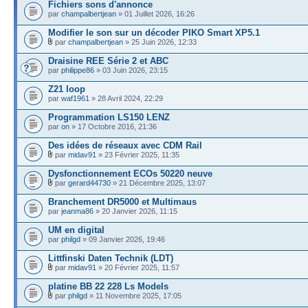
Fichiers sons d'annonce
par
champalbertjean
» 01 Juillet 2026, 16:26
Modifier le son sur un décoder PIKO Smart XP5.1
par
champalbertjean
» 25 Juin 2026, 12:33
Draisine REE Série 2 et ABC
par
philippe86
» 03 Juin 2026, 23:15
Z21 loop
par
waf1961
» 28 Avril 2024, 22:29
Programmation LS150 LENZ
par
on
» 17 Octobre 2016, 21:36
Des idées de réseaux avec CDM Rail
par
midav91
» 23 Février 2025, 11:35
Dysfonctionnement ECOs 50220 neuve
par
gerard44730
» 21 Décembre 2025, 13:07
Branchement DR5000 et Multimaus
par
jeanma86
» 20 Janvier 2026, 11:15
UM en digital
par
philgd
» 09 Janvier 2026, 19:46
Littfinski Daten Technik (LDT)
par
midav91
» 20 Février 2025, 11:57
platine BB 22 228 Ls Models
par
philgd
» 11 Novembre 2025, 17:05