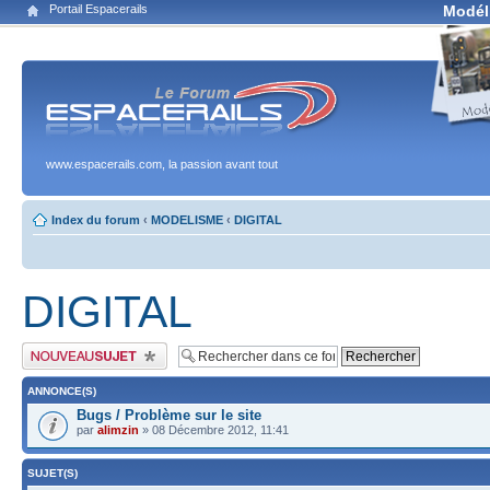
Portail Espacerails
Modél
www.espacerails.com, la passion avant tout
Index du forum
‹
MODELISME
‹
DIGITAL
DIGITAL
Publier un nouveau sujet
ANNONCE(S)
Bugs / Problème sur le site
par
alimzin
» 08 Décembre 2012, 11:41
SUJET(S)