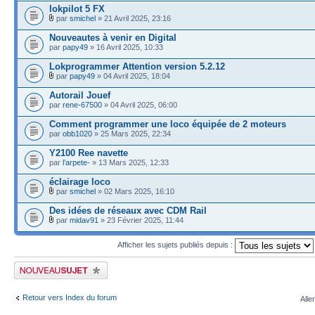
lokpilot 5 FX
par
smichel
» 21 Avril 2025, 23:16
Nouveautes à venir en Digital
par
papy49
» 16 Avril 2025, 10:33
Lokprogrammer Attention version 5.2.12
par
papy49
» 04 Avril 2025, 18:04
Autorail Jouef
par
rene-67500
» 04 Avril 2025, 06:00
Comment programmer une loco équipée de 2 moteurs
par
obb1020
» 25 Mars 2025, 22:34
Y2100 Ree navette
par
l’arpete-
» 13 Mars 2025, 12:33
éclairage loco
par
smichel
» 02 Mars 2025, 16:10
Des idées de réseaux avec CDM Rail
par
midav91
» 23 Février 2025, 11:44
Afficher les sujets publiés depuis :
Publier un nouveau sujet
Retour vers Index du forum
Alle