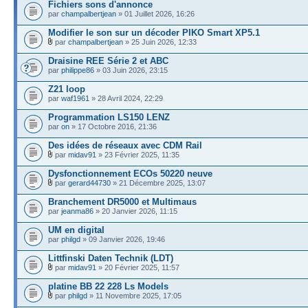
Fichiers sons d'annonce
par
champalbertjean
» 01 Juillet 2026, 16:26
Modifier le son sur un décoder PIKO Smart XP5.1
par
champalbertjean
» 25 Juin 2026, 12:33
Draisine REE Série 2 et ABC
par
philippe86
» 03 Juin 2026, 23:15
Z21 loop
par
waf1961
» 28 Avril 2024, 22:29
Programmation LS150 LENZ
par
on
» 17 Octobre 2016, 21:36
Des idées de réseaux avec CDM Rail
par
midav91
» 23 Février 2025, 11:35
Dysfonctionnement ECOs 50220 neuve
par
gerard44730
» 21 Décembre 2025, 13:07
Branchement DR5000 et Multimaus
par
jeanma86
» 20 Janvier 2026, 11:15
UM en digital
par
philgd
» 09 Janvier 2026, 19:46
Littfinski Daten Technik (LDT)
par
midav91
» 20 Février 2025, 11:57
platine BB 22 228 Ls Models
par
philgd
» 11 Novembre 2025, 17:05