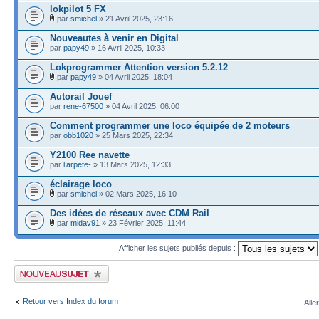
lokpilot 5 FX
par
smichel
» 21 Avril 2025, 23:16
Nouveautes à venir en Digital
par
papy49
» 16 Avril 2025, 10:33
Lokprogrammer Attention version 5.2.12
par
papy49
» 04 Avril 2025, 18:04
Autorail Jouef
par
rene-67500
» 04 Avril 2025, 06:00
Comment programmer une loco équipée de 2 moteurs
par
obb1020
» 25 Mars 2025, 22:34
Y2100 Ree navette
par
l’arpete-
» 13 Mars 2025, 12:33
éclairage loco
par
smichel
» 02 Mars 2025, 16:10
Des idées de réseaux avec CDM Rail
par
midav91
» 23 Février 2025, 11:44
Afficher les sujets publiés depuis :
Publier un nouveau sujet
Retour vers Index du forum
Alle