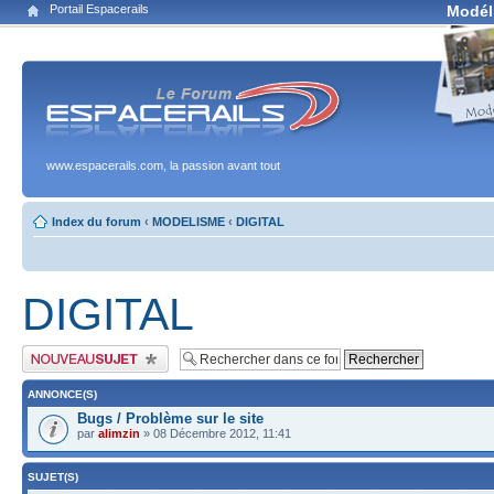
Portail Espacerails
Modél
www.espacerails.com, la passion avant tout
Index du forum
‹
MODELISME
‹
DIGITAL
DIGITAL
Publier un nouveau sujet
ANNONCE(S)
Bugs / Problème sur le site
par
alimzin
» 08 Décembre 2012, 11:41
SUJET(S)