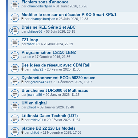
Fichiers sons d'annonce
par
champalbertjean
» 01 Juillet 2026, 16:26
Modifier le son sur un décoder PIKO Smart XP5.1
par
champalbertjean
» 25 Juin 2026, 12:33
Draisine REE Série 2 et ABC
par
philippe86
» 03 Juin 2026, 23:15
Z21 loop
par
waf1961
» 28 Avril 2024, 22:29
Programmation LS150 LENZ
par
on
» 17 Octobre 2016, 21:36
Des idées de réseaux avec CDM Rail
par
midav91
» 23 Février 2025, 11:35
Dysfonctionnement ECOs 50220 neuve
par
gerard44730
» 21 Décembre 2025, 13:07
Branchement DR5000 et Multimaus
par
jeanma86
» 20 Janvier 2026, 11:15
UM en digital
par
philgd
» 09 Janvier 2026, 19:46
Littfinski Daten Technik (LDT)
par
midav91
» 20 Février 2025, 11:57
platine BB 22 228 Ls Models
par
philgd
» 11 Novembre 2025, 17:05