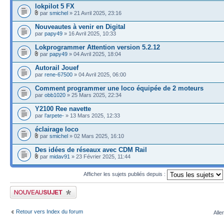
lokpilot 5 FX
par
smichel
» 21 Avril 2025, 23:16
Nouveautes à venir en Digital
par
papy49
» 16 Avril 2025, 10:33
Lokprogrammer Attention version 5.2.12
par
papy49
» 04 Avril 2025, 18:04
Autorail Jouef
par
rene-67500
» 04 Avril 2025, 06:00
Comment programmer une loco équipée de 2 moteurs
par
obb1020
» 25 Mars 2025, 22:34
Y2100 Ree navette
par
l’arpete-
» 13 Mars 2025, 12:33
éclairage loco
par
smichel
» 02 Mars 2025, 16:10
Des idées de réseaux avec CDM Rail
par
midav91
» 23 Février 2025, 11:44
Afficher les sujets publiés depuis :
Publier un nouveau sujet
Retour vers Index du forum
Alle