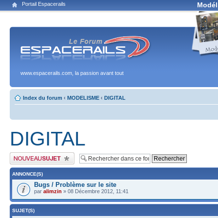
Portail Espacerails
Modél
www.espacerails.com, la passion avant tout
Index du forum
‹
MODELISME
‹
DIGITAL
DIGITAL
Publier un nouveau sujet
ANNONCE(S)
Bugs / Problème sur le site
par
alimzin
» 08 Décembre 2012, 11:41
SUJET(S)