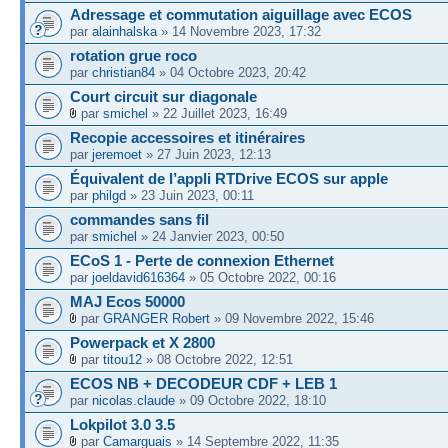
Adressage et commutation aiguillage avec ECOS
par
alainhalska
» 14 Novembre 2023, 17:32
rotation grue roco
par
christian84
» 04 Octobre 2023, 20:42
Court circuit sur diagonale
par
smichel
» 22 Juillet 2023, 16:49
Recopie accessoires et itinéraires
par
jeremoet
» 27 Juin 2023, 12:13
Équivalent de l’appli RTDrive ECOS sur apple
par
philgd
» 23 Juin 2023, 00:11
commandes sans fil
par
smichel
» 24 Janvier 2023, 00:50
ECoS 1 - Perte de connexion Ethernet
par
joeldavid616364
» 05 Octobre 2022, 00:16
MAJ Ecos 50000
par
GRANGER Robert
» 09 Novembre 2022, 15:46
Powerpack et X 2800
par
titou12
» 08 Octobre 2022, 12:51
ECOS NB + DECODEUR CDF + LEB 1
par
nicolas.claude
» 09 Octobre 2022, 18:10
Lokpilot 3.0 3.5
par
Camarguais
» 14 Septembre 2022, 11:35