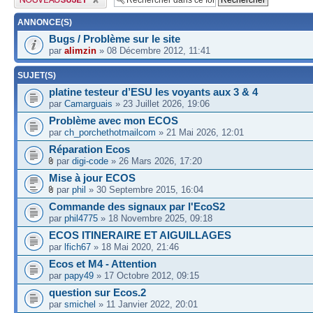
ANNONCE(S)
Bugs / Problème sur le site
par
alimzin
» 08 Décembre 2012, 11:41
SUJET(S)
platine testeur d’ESU les voyants aux 3 & 4
par
Camarguais
» 23 Juillet 2026, 19:06
Problème avec mon ECOS
par
ch_porchethotmailcom
» 21 Mai 2026, 12:01
Réparation Ecos
par
digi-code
» 26 Mars 2026, 17:20
Mise à jour ECOS
par
phil
» 30 Septembre 2015, 16:04
Commande des signaux par l'EcoS2
par
phil4775
» 18 Novembre 2025, 09:18
ECOS ITINERAIRE ET AIGUILLAGES
par
lfich67
» 18 Mai 2020, 21:46
Ecos et M4 - Attention
par
papy49
» 17 Octobre 2012, 09:15
question sur Ecos.2
par
smichel
» 11 Janvier 2022, 20:01