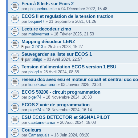
Feux à 8 leds sur Ecos 2
par
philippebouteille
» 04 Décembre 2022, 15:48
ECOS II et regulation de la tension traction
par
bequin47
» 21 Septembre 2021, 01:26
Lecture decodeur zimo
par
malovermet
» 18 Février 2025, 21:53
Mapping décodeur LENZ
par
X2813
» 25 Juin 2023, 15:27
Sauvegarder sa liste sur ECOS 1
par
philgd
» 03 Avril 2024, 22:57
Tension d'alimentation ECOS version 1 ESU
par
philgd
» 28 Avril 2024, 08:38
reseau dcc avec esu et moteur cobalt et central dcc c
par
lionelkerambrun
» 03 Janvier 2025, 23:31
ECOS 50200 - circuit programmation
par
piger74
» 18 Novembre 2024, 16:33
ECOS 2 voie de programmation
par
piger74
» 18 Novembre 2024, 16:14
ESU ECOS DETECTOR et SIGNALPILOT
par
capitaine-lamar
» 20 Août 2024, 19:08
Couleurs
par
Camarguais
» 13 Juin 2024, 08:20