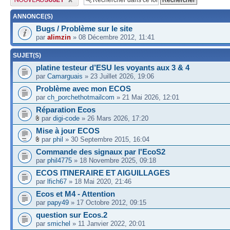
ANNONCE(S)
Bugs / Problème sur le site
par
alimzin
» 08 Décembre 2012, 11:41
SUJET(S)
platine testeur d’ESU les voyants aux 3 & 4
par
Camarguais
» 23 Juillet 2026, 19:06
Problème avec mon ECOS
par
ch_porchethotmailcom
» 21 Mai 2026, 12:01
Réparation Ecos
par
digi-code
» 26 Mars 2026, 17:20
Mise à jour ECOS
par
phil
» 30 Septembre 2015, 16:04
Commande des signaux par l'EcoS2
par
phil4775
» 18 Novembre 2025, 09:18
ECOS ITINERAIRE ET AIGUILLAGES
par
lfich67
» 18 Mai 2020, 21:46
Ecos et M4 - Attention
par
papy49
» 17 Octobre 2012, 09:15
question sur Ecos.2
par
smichel
» 11 Janvier 2022, 20:01