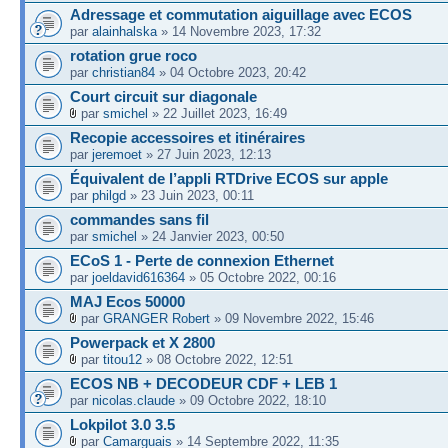
Adressage et commutation aiguillage avec ECOS
par
alainhalska
» 14 Novembre 2023, 17:32
rotation grue roco
par
christian84
» 04 Octobre 2023, 20:42
Court circuit sur diagonale
par
smichel
» 22 Juillet 2023, 16:49
Recopie accessoires et itinéraires
par
jeremoet
» 27 Juin 2023, 12:13
Équivalent de l’appli RTDrive ECOS sur apple
par
philgd
» 23 Juin 2023, 00:11
commandes sans fil
par
smichel
» 24 Janvier 2023, 00:50
ECoS 1 - Perte de connexion Ethernet
par
joeldavid616364
» 05 Octobre 2022, 00:16
MAJ Ecos 50000
par
GRANGER Robert
» 09 Novembre 2022, 15:46
Powerpack et X 2800
par
titou12
» 08 Octobre 2022, 12:51
ECOS NB + DECODEUR CDF + LEB 1
par
nicolas.claude
» 09 Octobre 2022, 18:10
Lokpilot 3.0 3.5
par
Camarguais
» 14 Septembre 2022, 11:35