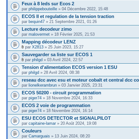
Feux à 8 leds sur Ecos 2
par
philippebouteille
» 04 Décembre 2022, 15:48
ECOS II et regulation de la tension traction
par
bequin47
» 21 Septembre 2021, 01:26
Lecture decodeur zimo
par
malovermet
» 18 Février 2025, 21:53
Mapping décodeur LENZ
par
X2813
» 25 Juin 2023, 15:27
Sauvegarder sa liste sur ECOS 1
par
philgd
» 03 Avril 2024, 22:57
Tension d'alimentation ECOS version 1 ESU
par
philgd
» 28 Avril 2024, 08:38
reseau dcc avec esu et moteur cobalt et central dcc c
par
lionelkerambrun
» 03 Janvier 2025, 23:31
ECOS 50200 - circuit programmation
par
piger74
» 18 Novembre 2024, 16:33
ECOS 2 voie de programmation
par
piger74
» 18 Novembre 2024, 16:14
ESU ECOS DETECTOR et SIGNALPILOT
par
capitaine-lamar
» 20 Août 2024, 19:08
Couleurs
par
Camarguais
» 13 Juin 2024, 08:20