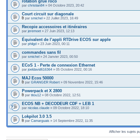
rotation grue roco
par
christian84
» 04 Octobre 2023, 20:42
Court circuit sur diagonale
par
smichel
» 22 Juillet 2023, 16:49
Recopie accessoires et itinéraires
par
jeremoet
» 27 Juin 2023, 12:13
Équivalent de l’appli RTDrive ECOS sur apple
par
philgd
» 23 Juin 2023, 00:11
commandes sans fil
par
smichel
» 24 Janvier 2023, 00:50
ECoS 1 - Perte de connexion Ethernet
par
joeldavid616364
» 05 Octobre 2022, 00:16
MAJ Ecos 50000
par
GRANGER Robert
» 09 Novembre 2022, 15:46
Powerpack et X 2800
par
titou12
» 08 Octobre 2022, 12:51
ECOS NB + DECODEUR CDF + LEB 1
par
nicolas.claude
» 09 Octobre 2022, 18:10
Lokpilot 3.0 3.5
par
Camarguais
» 14 Septembre 2022, 11:35
Afficher les sujets p