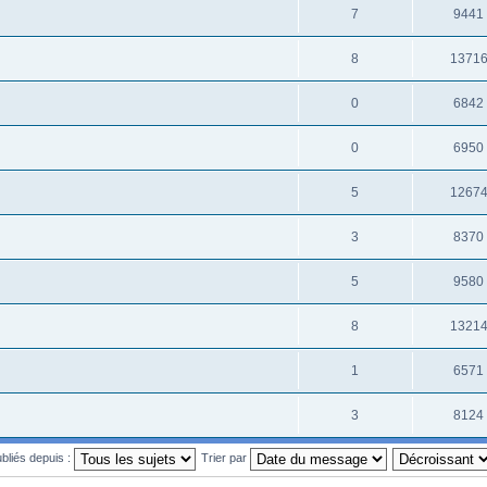
7
9441
8
1371
0
6842
0
6950
5
1267
3
8370
5
9580
8
1321
1
6571
3
8124
ubliés depuis :
Trier par