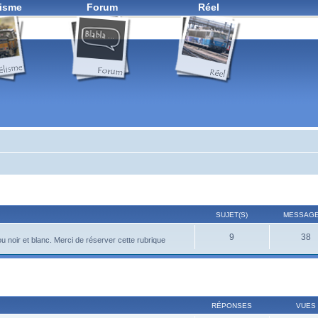
isme
Forum
Réel
SUJET(S)
MESSAGE
9
38
ou noir et blanc. Merci de réserver cette rubrique
RÉPONSES
VUES