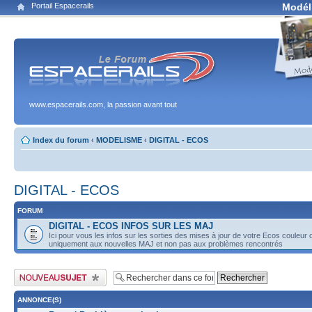
Portail Espacerails
Modél
www.espacerails.com, la passion avant tout
Index du forum
‹
MODELISME
‹
DIGITAL - ECOS
DIGITAL - ECOS
FORUM
DIGITAL - ECOS INFOS SUR LES MAJ
Ici pour vous les infos sur les sorties des mises à jour de votre Ecos couleur 
uniquement aux nouvelles MAJ et non pas aux problèmes rencontrés
Publier un nouveau sujet
ANNONCE(S)