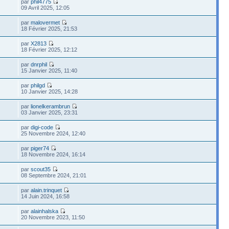
par
phil4775
09 Avril 2025, 12:05
par
malovermet
18 Février 2025, 21:53
par
X2813
18 Février 2025, 12:12
par
dnrphil
15 Janvier 2025, 11:40
par
philgd
10 Janvier 2025, 14:28
par
lionelkerambrun
03 Janvier 2025, 23:31
par
digi-code
25 Novembre 2024, 12:40
par
piger74
18 Novembre 2024, 16:14
par
scout35
08 Septembre 2024, 21:01
par
alain.trinquet
14 Juin 2024, 16:58
par
alainhalska
20 Novembre 2023, 11:50