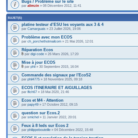
Bugs / Problème sur le site
par
alimzin
» 08 Décembre 2012, 11:41
SUJET(S)
platine testeur d’ESU les voyants aux 3 & 4
par
Camarguais
» 23 Juillet 2026, 19:06
Problème avec mon ECOS
par
ch_porchethotmailcom
» 21 Mai 2026, 12:01
Réparation Ecos
par
digi-code
» 26 Mars 2026, 17:20
Mise à jour ECOS
par
phil
» 30 Septembre 2015, 16:04
Commande des signaux par l'EcoS2
par
phil4775
» 18 Novembre 2025, 09:18
ECOS ITINERAIRE ET AIGUILLAGES
par
lfich67
» 18 Mai 2020, 21:46
Ecos et M4 - Attention
par
papy49
» 17 Octobre 2012, 09:15
question sur Ecos.2
par
smichel
» 11 Janvier 2022, 20:01
Feux à 8 leds sur Ecos 2
par
philippebouteille
» 04 Décembre 2022, 15:48