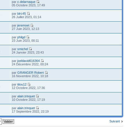
par
c.delarnaque
05 Octobre 2023, 17:49
par
blrc45
6
26 Juillet 2023, 01:14
par
jeremoet
27 Juin 2023, 12:13
par
philgd
23 Juin 2023, 00:11
par
smichel
4
24 Janvier 2023, 23:43
par
joeldavid616364
24 Décembre 2022, 00:24
par
GRANGER Robert
16 Novembre 2022, 10:18
par
titou12
4
12 Octobre 2022, 17:36
par
alain.trinquet
10 Octobre 2022, 17:19
par
alain.trinquet
17 Septembre 2022, 22:19
Suivant