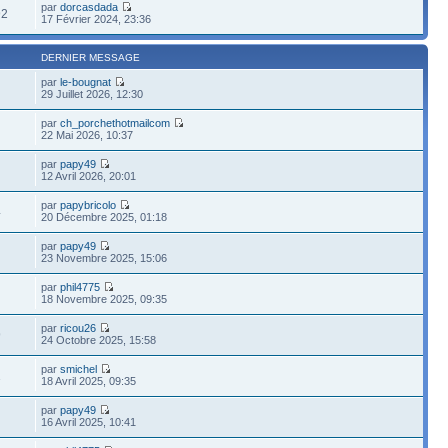
par
dorcasdada
92
17 Février 2024, 23:36
DERNIER MESSAGE
par
le-bougnat
29 Juillet 2026, 12:30
par
ch_porchethotmailcom
22 Mai 2026, 10:37
par
papy49
12 Avril 2026, 20:01
par
papybricolo
4
20 Décembre 2025, 01:18
par
papy49
23 Novembre 2025, 15:06
par
phil4775
18 Novembre 2025, 09:35
par
ricou26
9
24 Octobre 2025, 15:58
par
smichel
1
18 Avril 2025, 09:35
par
papy49
16 Avril 2025, 10:41