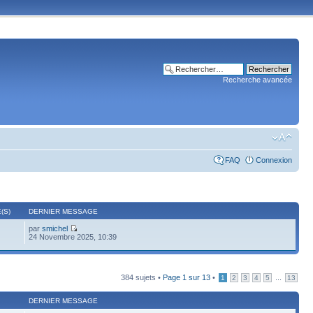
Recherche avancée
FAQ
Connexion
(S)
DERNIER MESSAGE
par
smichel
24 Novembre 2025, 10:39
384 sujets •
Page
1
sur
13
•
...
1
2
3
4
5
13
DERNIER MESSAGE