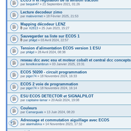
ECOS II et regulation de la tension traction
par
bequin47
» 21 Septembre 2021, 01:26
Lecture decodeur zimo
par
malovermet
» 18 Février 2025, 21:53
Mapping décodeur LENZ
par
X2813
» 25 Juin 2023, 15:27
Sauvegarder sa liste sur ECOS 1
par
philgd
» 03 Avril 2024, 22:57
Tension d'alimentation ECOS version 1 ESU
par
philgd
» 28 Avril 2024, 08:38
reseau dcc avec esu et moteur cobalt et central dcc concepts
par
lionelkerambrun
» 03 Janvier 2025, 23:31
ECOS 50200 - circuit programmation
par
piger74
» 18 Novembre 2024, 16:33
ECOS 2 voie de programmation
par
piger74
» 18 Novembre 2024, 16:14
ESU ECOS DETECTOR et SIGNALPILOT
par
capitaine-lamar
» 20 Août 2024, 19:08
Couleurs
par
Camarguais
» 13 Juin 2024, 08:20
Adressage et commutation aiguillage avec ECOS
par
alainhalska
» 14 Novembre 2023, 17:32