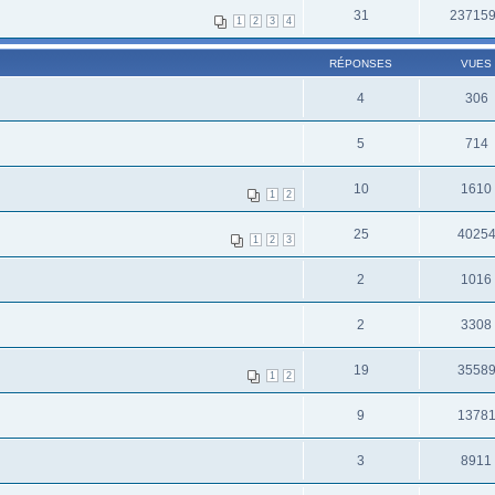
31
23715
1
2
3
4
RÉPONSES
VUES
4
306
5
714
10
1610
1
2
25
4025
1
2
3
2
1016
2
3308
19
3558
1
2
9
1378
3
8911