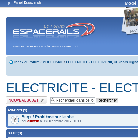
Portail Espacerails
Modél
www.espacerails.com, la passion avant tout
Index du forum
‹
MODELISME
‹
ELECTRICITE - ELECTRONIQUE (hors Digita
ELECTRICITE - ELECTR
Publier un nouveau sujet
ANNONCE(S)
Bugs / Problème sur le site
par
alimzin
» 08 Décembre 2012, 11:41
SUJET(S)