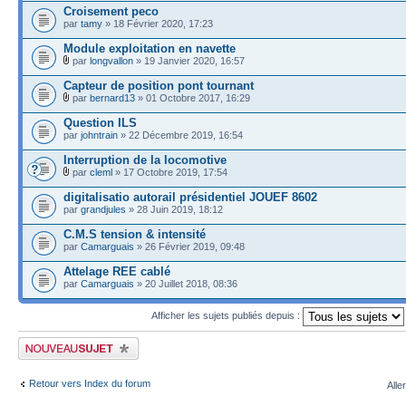
Croisement peco
par
tamy
» 18 Février 2020, 17:23
Module exploitation en navette
par
longvallon
» 19 Janvier 2020, 16:57
Capteur de position pont tournant
par
bernard13
» 01 Octobre 2017, 16:29
Question ILS
par
johntrain
» 22 Décembre 2019, 16:54
Interruption de la locomotive
par
cleml
» 17 Octobre 2019, 17:54
digitalisatio autorail présidentiel JOUEF 8602
par
grandjules
» 28 Juin 2019, 18:12
C.M.S tension & intensité
par
Camarguais
» 26 Février 2019, 09:48
Attelage REE cablé
par
Camarguais
» 20 Juillet 2018, 08:36
Afficher les sujets publiés depuis :
Publier un nouveau sujet
Retour vers Index du forum
Alle