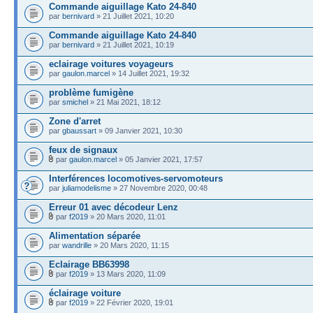
Commande aiguillage Kato 24-840
par
bernivard
» 21 Juillet 2021, 10:20
Commande aiguillage Kato 24-840
par
bernivard
» 21 Juillet 2021, 10:19
eclairage voitures voyageurs
par
gaulon.marcel
» 14 Juillet 2021, 19:32
problème fumigène
par
smichel
» 21 Mai 2021, 18:12
Zone d'arret
par
gbaussart
» 09 Janvier 2021, 10:30
feux de signaux
par
gaulon.marcel
» 05 Janvier 2021, 17:57
Interférences locomotives-servomoteurs
par
juliamodelisme
» 27 Novembre 2020, 00:48
Erreur 01 avec décodeur Lenz
par
f2019
» 20 Mars 2020, 11:01
Alimentation séparée
par
wandrille
» 20 Mars 2020, 11:15
Eclairage BB63998
par
f2019
» 13 Mars 2020, 11:09
éclairage voiture
par
f2019
» 22 Février 2020, 19:01