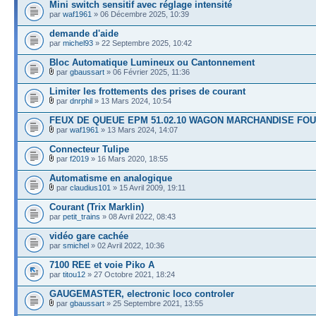
Mini switch sensitif avec réglage intensité
par
waf1961
» 06 Décembre 2025, 10:39
demande d'aide
par
michel93
» 22 Septembre 2025, 10:42
Bloc Automatique Lumineux ou Cantonnement
par
gbaussart
» 06 Février 2025, 11:36
Limiter les frottements des prises de courant
par
dnrphil
» 13 Mars 2024, 10:54
FEUX DE QUEUE EPM 51.02.10 WAGON MARCHANDISE FO
par
waf1961
» 13 Mars 2024, 14:07
Connecteur Tulipe
par
f2019
» 16 Mars 2020, 18:55
Automatisme en analogique
par
claudius101
» 15 Avril 2009, 19:11
Courant (Trix Marklin)
par
petit_trains
» 08 Avril 2022, 08:43
vidéo gare cachée
par
smichel
» 02 Avril 2022, 10:36
7100 REE et voie Piko A
par
titou12
» 27 Octobre 2021, 18:24
GAUGEMASTER, electronic loco controler
par
gbaussart
» 25 Septembre 2021, 13:55