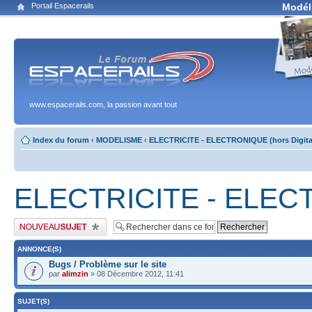
Portail Espacerails
Modél
www.espacerails.com, la passion avant tout
Index du forum
‹
MODELISME
‹
ELECTRICITE - ELECTRONIQUE (hors Digita
ELECTRICITE - ELECTR
Publier un nouveau sujet
ANNONCE(S)
Bugs / Problème sur le site
par
alimzin
» 08 Décembre 2012, 11:41
SUJET(S)