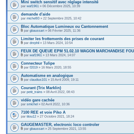
Mini switch sensitif avec réglage intensité
par
waf1961
» 06 Décembre 2025, 10:39
demande d'aide
par
michel93
» 22 Septembre 2025, 10:42
Bloc Automatique Lumineux ou Cantonnement
par
gbaussart
» 06 Février 2025, 11:36
Limiter les frottements des prises de courant
par
dnrphil
» 13 Mars 2024, 10:54
FEUX DE QUEUE EPM 51.02.10 WAGON MARCHANDISE FO
par
waf1961
» 13 Mars 2024, 14:07
Connecteur Tulipe
par
f2019
» 16 Mars 2020, 18:55
Automatisme en analogique
par
claudius101
» 15 Avril 2009, 19:11
Courant (Trix Marklin)
par
petit_trains
» 08 Avril 2022, 08:43
vidéo gare cachée
par
smichel
» 02 Avril 2022, 10:36
7100 REE et voie Piko A
par
titou12
» 27 Octobre 2021, 18:24
GAUGEMASTER, electronic loco controler
par
gbaussart
» 25 Septembre 2021, 13:55