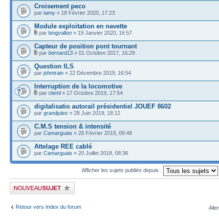
Croisement peco
par
tamy
» 18 Février 2020, 17:23
Module exploitation en navette
par
longvallon
» 19 Janvier 2020, 16:57
Capteur de position pont tournant
par
bernard13
» 01 Octobre 2017, 16:29
Question ILS
par
johntrain
» 22 Décembre 2019, 16:54
Interruption de la locomotive
par
cleml
» 17 Octobre 2019, 17:54
digitalisatio autorail présidentiel JOUEF 8602
par
grandjules
» 28 Juin 2019, 18:12
C.M.S tension & intensité
par
Camarguais
» 26 Février 2019, 09:48
Attelage REE cablé
par
Camarguais
» 20 Juillet 2018, 08:36
Afficher les sujets publiés depuis :
Publier un nouveau sujet
Retour vers Index du forum
Alle