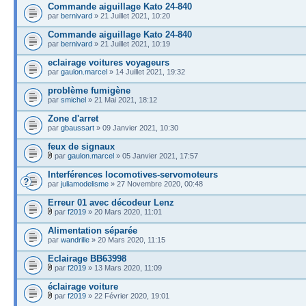
Commande aiguillage Kato 24-840
par
bernivard
» 21 Juillet 2021, 10:20
Commande aiguillage Kato 24-840
par
bernivard
» 21 Juillet 2021, 10:19
eclairage voitures voyageurs
par
gaulon.marcel
» 14 Juillet 2021, 19:32
problème fumigène
par
smichel
» 21 Mai 2021, 18:12
Zone d'arret
par
gbaussart
» 09 Janvier 2021, 10:30
feux de signaux
par
gaulon.marcel
» 05 Janvier 2021, 17:57
Interférences locomotives-servomoteurs
par
juliamodelisme
» 27 Novembre 2020, 00:48
Erreur 01 avec décodeur Lenz
par
f2019
» 20 Mars 2020, 11:01
Alimentation séparée
par
wandrille
» 20 Mars 2020, 11:15
Eclairage BB63998
par
f2019
» 13 Mars 2020, 11:09
éclairage voiture
par
f2019
» 22 Février 2020, 19:01