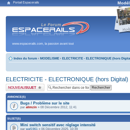
Portail Espacerails
Modél
www.espacerails.com, la passion avant tout
Index du forum
‹
MODELISME
‹
ELECTRICITE - ELECTRONIQUE (hors Digita
ELECTRICITE - ELECTRONIQUE (hors Digital)
Publier un nouveau sujet
ANNONCE(S)
Bugs / Problème sur le site
par
alimzin
» 08 Décembre 2012, 11:41
SUJET(S)
Mini switch sensitif avec réglage intensité
par
waf1961
» 06 Décembre 2025, 10:39