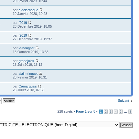
20 Février 2020, 16:44
par
c.delarnaque
19 Janvier 2020, 19:28
par
f2019
0
28 Décembre 2019, 18:05
par
f2019
7
27 Décembre 2019, 19:37
par
le-bougnat
18 Octobre 2019, 13:33
par
grandjules
28 Juin 2019, 18:12
par
alain.trinquet
26 Février 2019, 10:31
par
Camarguais
4
28 Juillet 2018, 07:58
Suivant
228 sujets •
Page
1
sur
8
•
...
1
2
3
4
5
8