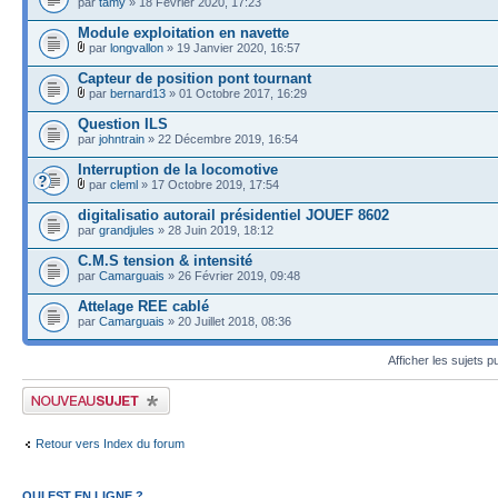
par
tamy
» 18 Février 2020, 17:23
Module exploitation en navette
par
longvallon
» 19 Janvier 2020, 16:57
Capteur de position pont tournant
par
bernard13
» 01 Octobre 2017, 16:29
Question ILS
par
johntrain
» 22 Décembre 2019, 16:54
Interruption de la locomotive
par
cleml
» 17 Octobre 2019, 17:54
digitalisatio autorail présidentiel JOUEF 8602
par
grandjules
» 28 Juin 2019, 18:12
C.M.S tension & intensité
par
Camarguais
» 26 Février 2019, 09:48
Attelage REE cablé
par
Camarguais
» 20 Juillet 2018, 08:36
Afficher les sujets p
Publier un nouveau sujet
Retour vers Index du forum
QUI EST EN LIGNE ?