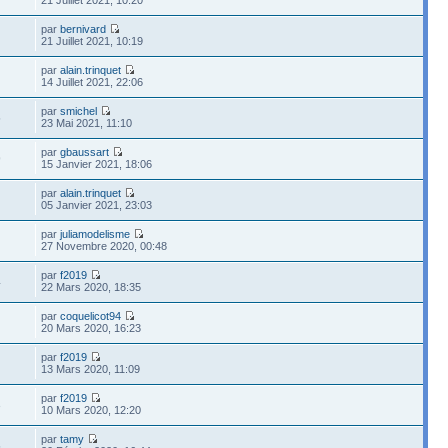
par
bernivard
21 Juillet 2021, 10:19
par
alain.trinquet
14 Juillet 2021, 22:06
par
smichel
5
23 Mai 2021, 11:10
par
gbaussart
9
15 Janvier 2021, 18:06
par
alain.trinquet
05 Janvier 2021, 23:03
par
juliamodelisme
27 Novembre 2020, 00:48
par
f2019
4
22 Mars 2020, 18:35
par
coquelicot94
20 Mars 2020, 16:23
par
f2019
13 Mars 2020, 11:09
par
f2019
3
10 Mars 2020, 12:20
par
tamy
5