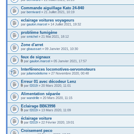
Commande aiguillage Kato 24-840
par
bernivard
» 21 Juillet 2021, 10:19
eclairage voitures voyageurs
par
gaulon.marcel
» 14 Juillet 2021, 19:32
problème fumigène
par
smichel
» 21 Mai 2021, 18:12
Zone d'arret
par
gbaussart
» 09 Janvier 2021, 10:30
feux de signaux
par
gaulon.marcel
» 05 Janvier 2021, 17:57
Interférences locomotives-servomoteurs
par
juliamodelisme
» 27 Novembre 2020, 00:48
Erreur 01 avec décodeur Lenz
par
f2019
» 20 Mars 2020, 11:01
Alimentation séparée
par
wandrille
» 20 Mars 2020, 11:15
Eclairage BB63998
par
f2019
» 13 Mars 2020, 11:09
éclairage voiture
par
f2019
» 22 Février 2020, 19:01
Croisement peco