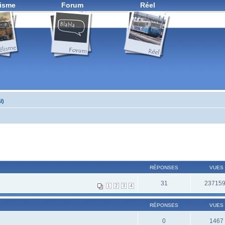
isme
Forum
Réel
l)
RÉPONSES
VUES
31
23715
1
2
3
4
RÉPONSES
VUES
0
1467