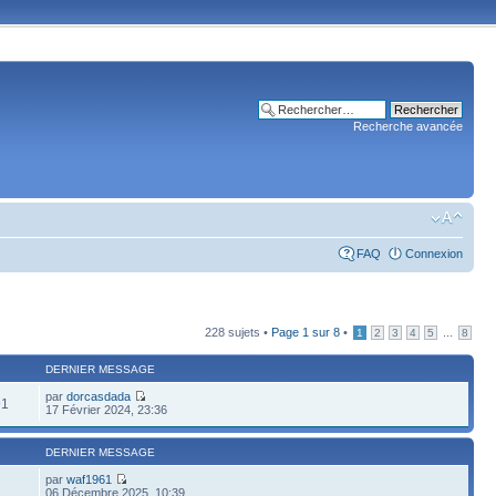
Recherche avancée
FAQ
Connexion
228 sujets •
Page
1
sur
8
•
...
1
2
3
4
5
8
DERNIER MESSAGE
par
dorcasdada
91
17 Février 2024, 23:36
DERNIER MESSAGE
par
waf1961
06 Décembre 2025, 10:39