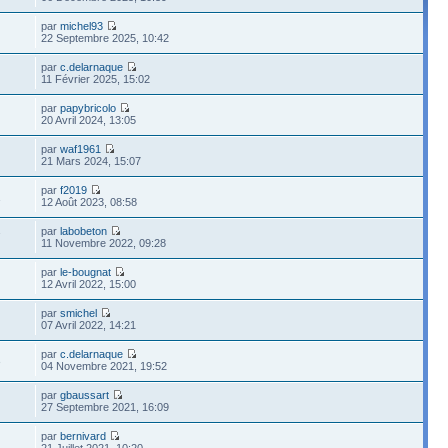
par
michel93
22 Septembre 2025, 10:42
par
c.delarnaque
11 Février 2025, 15:02
par
papybricolo
20 Avril 2024, 13:05
par
waf1961
21 Mars 2024, 15:07
par
f2019
1
12 Août 2023, 08:58
par
labobeton
7
11 Novembre 2022, 09:28
par
le-bougnat
12 Avril 2022, 15:00
par
smichel
07 Avril 2022, 14:21
par
c.delarnaque
3
04 Novembre 2021, 19:52
par
gbaussart
27 Septembre 2021, 16:09
par
bernivard
21 Juillet 2021, 10:20