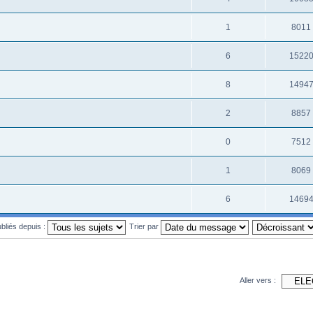
1
8011
6
1522
8
1494
2
8857
0
7512
1
8069
6
1469
ubliés depuis :
Trier par
Aller vers :