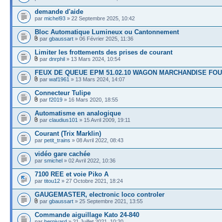
demande d'aide
par
michel93
» 22 Septembre 2025, 10:42
Bloc Automatique Lumineux ou Cantonnement
par
gbaussart
» 06 Février 2025, 11:36
Limiter les frottements des prises de courant
par
dnrphil
» 13 Mars 2024, 10:54
FEUX DE QUEUE EPM 51.02.10 WAGON MARCHANDISE FO
par
waf1961
» 13 Mars 2024, 14:07
Connecteur Tulipe
par
f2019
» 16 Mars 2020, 18:55
Automatisme en analogique
par
claudius101
» 15 Avril 2009, 19:11
Courant (Trix Marklin)
par
petit_trains
» 08 Avril 2022, 08:43
vidéo gare cachée
par
smichel
» 02 Avril 2022, 10:36
7100 REE et voie Piko A
par
titou12
» 27 Octobre 2021, 18:24
GAUGEMASTER, electronic loco controler
par
gbaussart
» 25 Septembre 2021, 13:55
Commande aiguillage Kato 24-840
par
bernivard
» 21 Juillet 2021, 10:20