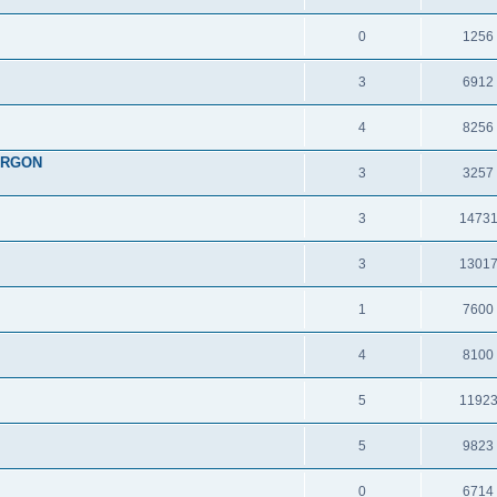
0
1256
3
6912
4
8256
URGON
3
3257
3
1473
3
1301
1
7600
4
8100
5
1192
5
9823
0
6714