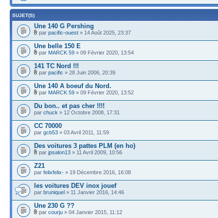
SUJET(S)
Une 140 G Pershing
par
pacific-ouest
» 14 Août 2025, 23:37
Une belle 150 E
par
MARCK 59
» 09 Février 2020, 13:54
141 TC Nord !!!
par
pacific
» 28 Juin 2006, 20:39
Une 140 A boeuf du Nord.
par
MARCK 59
» 09 Février 2020, 13:52
Du bon.. et pas cher !!!!
par
chuck
» 12 Octobre 2008, 17:31
CC 70000
par
gcb53
» 03 Avril 2011, 11:59
Des voitures 3 pattes PLM (en ho)
par
jpsalon13
» 11 Avril 2009, 10:56
Z21
par
felixfelix-
» 19 Décembre 2016, 16:08
les voitures DEV inox jouef
par
bruniquel
» 11 Janvier 2016, 14:46
Une 230 G ??
par
courju
» 04 Janvier 2015, 11:12