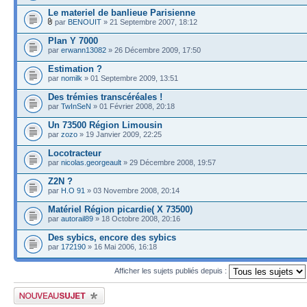
Le materiel de banlieue Parisienne
par
BENOUIT
» 21 Septembre 2007, 18:12
Plan Y 7000
par
erwann13082
» 26 Décembre 2009, 17:50
Estimation ?
par
nomilk
» 01 Septembre 2009, 13:51
Des trémies transcéréales !
par
TwInSeN
» 01 Février 2008, 20:18
Un 73500 Région Limousin
par
zozo
» 19 Janvier 2009, 22:25
Locotracteur
par
nicolas.georgeault
» 29 Décembre 2008, 19:57
Z2N ?
par
H.O 91
» 03 Novembre 2008, 20:14
Matériel Région picardie( X 73500)
par
autorail89
» 18 Octobre 2008, 20:16
Des sybics, encore des sybics
par
172190
» 16 Mai 2006, 16:18
Afficher les sujets publiés depuis :
Publier un nouveau sujet