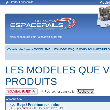
Portail Espacerails
Modél
www.espacerails.com, la passion avant tout
Index du forum
‹
MODELISME
‹
LES MODELES QUE VOUS SOUHAITERIEZ V
LES MODELES QUE V
PRODUITS
Publier un nouveau sujet
ANNONCE(S)
Bugs / Problème sur le site
par
alimzin
» 08 Décembre 2012, 11:41