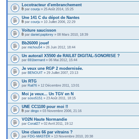
Locotracteur d'embranchement
par
courju
» 25 Août 2014, 15:25
Une 141 C du dépot de Nantes
par
courju
» 10 Juillet 2006, 22:29
Voiture saucisson
par
daniel.paplorey
» 08 Mars 2010, 18:39
Bb26000 jouef
par
michou54
» 26 Juin 2012, 18:44
Un autorail X5500 de RAIL87 DIGITAL-SONORISE ?
par
691bernard
» 06 Mai 2012, 15:44
Je veux une RGP 2 modernisée.
par
BENOUIT
» 29 Juillet 2007, 23:13
Un RTG
par
Rail76
» 12 Décembre 2011, 13:01
Moi je veux... Un TGV en N
par
soso5151
» 23 Août 2011, 18:15
UNE CC1100 pour moi !!
par
dingo
» 03 Novembre 2006, 21:16
VO2N Haute Normandie
par
Corail27
» 02 Avril 2011, 19:12
Une class 66 par vitrains ?
par
FDG-MASTER
» 13 Novembre 2010, 20:38