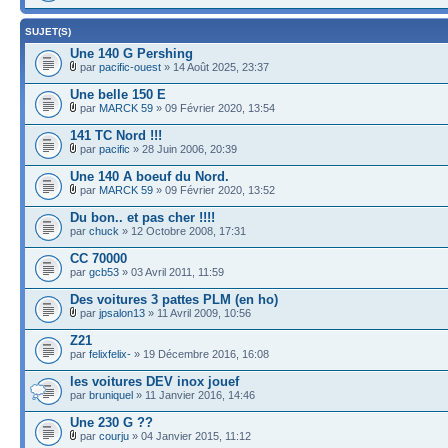
SUJET(S)
Une 140 G Pershing
par
pacific-ouest
» 14 Août 2025, 23:37
Une belle 150 E
par
MARCK 59
» 09 Février 2020, 13:54
141 TC Nord !!!
par
pacific
» 28 Juin 2006, 20:39
Une 140 A boeuf du Nord.
par
MARCK 59
» 09 Février 2020, 13:52
Du bon.. et pas cher !!!!
par
chuck
» 12 Octobre 2008, 17:31
CC 70000
par
gcb53
» 03 Avril 2011, 11:59
Des voitures 3 pattes PLM (en ho)
par
jpsalon13
» 11 Avril 2009, 10:56
Z21
par
felixfelix-
» 19 Décembre 2016, 16:08
les voitures DEV inox jouef
par
bruniquel
» 11 Janvier 2016, 14:46
Une 230 G ??
par
courju
» 04 Janvier 2015, 11:12