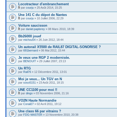
Locotracteur d'embranchement
par
courju
» 25 Août 2014, 15:25
Une 141 C du dépot de Nantes
par
courju
» 10 Juillet 2006, 22:29
Voiture saucisson
par
daniel.paplorey
» 08 Mars 2010, 18:39
Bb26000 jouef
par
michou54
» 26 Juin 2012, 18:44
Un autorail X5500 de RAIL87 DIGITAL-SONORISE ?
par
691bernard
» 06 Mai 2012, 15:44
Je veux une RGP 2 modernisée.
par
BENOUIT
» 29 Juillet 2007, 23:13
Un RTG
par
Rail76
» 12 Décembre 2011, 13:01
Moi je veux... Un TGV en N
par
soso5151
» 23 Août 2011, 18:15
UNE CC1100 pour moi !!
par
dingo
» 03 Novembre 2006, 21:16
VO2N Haute Normandie
par
Corail27
» 02 Avril 2011, 19:12
Une class 66 par vitrains ?
par
FDG-MASTER
» 13 Novembre 2010, 20:38