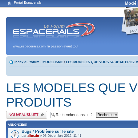
Portail Espacerails
Modél
www.espacerails.com, la passion avant tout
Index du forum
‹
MODELISME
‹
LES MODELES QUE VOUS SOUHAITERIEZ V
LES MODELES QUE V
PRODUITS
Publier un nouveau sujet
ANNONCE(S)
Bugs / Problème sur le site
par
alimzin
» 08 Décembre 2012, 11:41