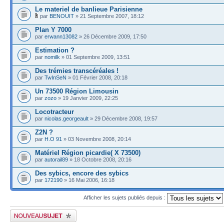
Le materiel de banlieue Parisienne
par
BENOUIT
» 21 Septembre 2007, 18:12
Plan Y 7000
par
erwann13082
» 26 Décembre 2009, 17:50
Estimation ?
par
nomilk
» 01 Septembre 2009, 13:51
Des trémies transcéréales !
par
TwInSeN
» 01 Février 2008, 20:18
Un 73500 Région Limousin
par
zozo
» 19 Janvier 2009, 22:25
Locotracteur
par
nicolas.georgeault
» 29 Décembre 2008, 19:57
Z2N ?
par
H.O 91
» 03 Novembre 2008, 20:14
Matériel Région picardie( X 73500)
par
autorail89
» 18 Octobre 2008, 20:16
Des sybics, encore des sybics
par
172190
» 16 Mai 2006, 16:18
Afficher les sujets publiés depuis :
Publier un nouveau sujet