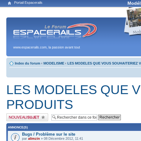
Portail Espacerails
Modél
www.espacerails.com, la passion avant tout
Index du forum
‹
MODELISME
‹
LES MODELES QUE VOUS SOUHAITERIEZ V
LES MODELES QUE V
PRODUITS
Publier un nouveau sujet
ANNONCE(S)
Bugs / Problème sur le site
par
alimzin
» 08 Décembre 2012, 11:41