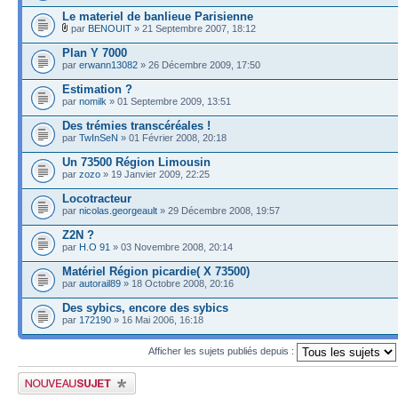
Le materiel de banlieue Parisienne
par
BENOUIT
» 21 Septembre 2007, 18:12
Plan Y 7000
par
erwann13082
» 26 Décembre 2009, 17:50
Estimation ?
par
nomilk
» 01 Septembre 2009, 13:51
Des trémies transcéréales !
par
TwInSeN
» 01 Février 2008, 20:18
Un 73500 Région Limousin
par
zozo
» 19 Janvier 2009, 22:25
Locotracteur
par
nicolas.georgeault
» 29 Décembre 2008, 19:57
Z2N ?
par
H.O 91
» 03 Novembre 2008, 20:14
Matériel Région picardie( X 73500)
par
autorail89
» 18 Octobre 2008, 20:16
Des sybics, encore des sybics
par
172190
» 16 Mai 2006, 16:18
Afficher les sujets publiés depuis :
Publier un nouveau sujet