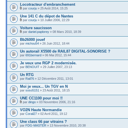
Locotracteur d'embranchement
par
courju
» 25 Août 2014, 15:25
Une 141 C du dépot de Nantes
par
courju
» 10 Juillet 2006, 22:29
Voiture saucisson
par
daniel.paplorey
» 08 Mars 2010, 18:39
Bb26000 jouef
par
michou54
» 26 Juin 2012, 18:44
Un autorail X5500 de RAIL87 DIGITAL-SONORISE ?
par
691bernard
» 06 Mai 2012, 15:44
Je veux une RGP 2 modernisée.
par
BENOUIT
» 29 Juillet 2007, 23:13
Un RTG
par
Rail76
» 12 Décembre 2011, 13:01
Moi je veux... Un TGV en N
par
soso5151
» 23 Août 2011, 18:15
UNE CC1100 pour moi !!
par
dingo
» 03 Novembre 2006, 21:16
VO2N Haute Normandie
par
Corail27
» 02 Avril 2011, 19:12
Une class 66 par vitrains ?
par
FDG-MASTER
» 13 Novembre 2010, 20:38