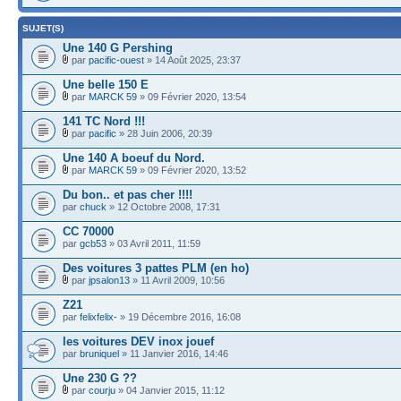
SUJET(S)
Une 140 G Pershing
par
pacific-ouest
» 14 Août 2025, 23:37
Une belle 150 E
par
MARCK 59
» 09 Février 2020, 13:54
141 TC Nord !!!
par
pacific
» 28 Juin 2006, 20:39
Une 140 A boeuf du Nord.
par
MARCK 59
» 09 Février 2020, 13:52
Du bon.. et pas cher !!!!
par
chuck
» 12 Octobre 2008, 17:31
CC 70000
par
gcb53
» 03 Avril 2011, 11:59
Des voitures 3 pattes PLM (en ho)
par
jpsalon13
» 11 Avril 2009, 10:56
Z21
par
felixfelix-
» 19 Décembre 2016, 16:08
les voitures DEV inox jouef
par
bruniquel
» 11 Janvier 2016, 14:46
Une 230 G ??
par
courju
» 04 Janvier 2015, 11:12